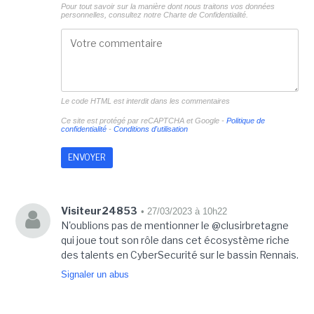
Pour tout savoir sur la manière dont nous traitons vos données
personnelles, consultez notre
Charte de Confidentialité.
Le code HTML est interdit dans les commentaires
Ce site est protégé par reCAPTCHA et Google -
Politique de
confidentialité
-
Conditions d'utilisation
Visiteur24853
• 27/03/2023 à 10h22
N'oublions pas de mentionner le @clusirbretagne
qui joue tout son rôle dans cet écosystème riche
des talents en CyberSecurité sur le bassin Rennais.
Signaler un abus