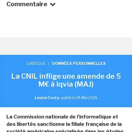
Commentaire
JURIDIQUE
/
DONNÉES PERSONNELLES
La CNIL inflige une amende de 5
M€ à Iqvia (MAJ)
Louise Costa
,
publié le 28 Mai 2026
La Commission nationale de l'informatique et
des libertés sanctionne la filiale française de la
société américaine spécialisée dans les études