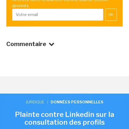
abonnés
OK
Commentaire
JURIDIQUE
/
DONNÉES PERSONNELLES
Plainte contre Linkedin sur la
consultation des profils