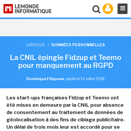
JURIDIQUE
/
DONNÉES PERSONNELLES
La CNIL épingle Fidzup et Teemo
pour manquement au RGPD
Dominique Filippone
,
publié le 19 Juillet 2018
Les start-ups françaises Fidzup et Teemo ont
été mises en demeure par la CNIL pour absence
de consentement au traitement de données de
géolocalisation à des fins de ciblage publicitaire.
Un délai de trois mois leur est accordé pour se