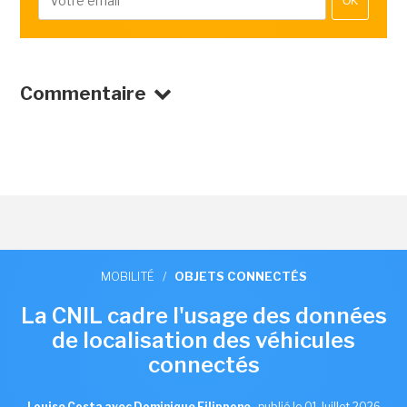
OK
Commentaire
MOBILITÉ
/
OBJETS CONNECTÉS
La CNIL cadre l'usage des données
de localisation des véhicules
connectés
Louise Costa avec Dominique Filippone
,
publié le 01 Juillet 2026