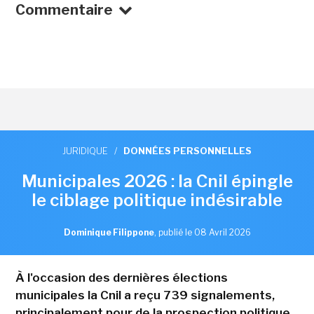
Commentaire
JURIDIQUE
/
DONNÉES PERSONNELLES
Municipales 2026 : la Cnil épingle
le ciblage politique indésirable
Dominique Filippone
,
publié le 08 Avril 2026
À l'occasion des dernières élections
municipales la Cnil a reçu 739 signalements,
principalement pour de la prospection politique