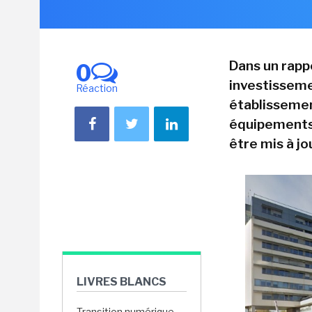
Dans un rappo
0
investisseme
Réaction
établissemen
équipements 
être mis à jo
LIVRES BLANCS
Transition numérique