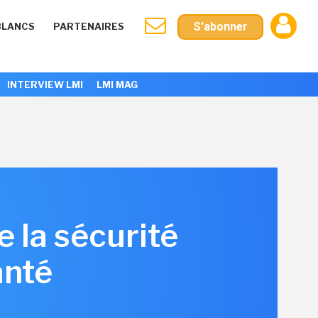
S'abonner
BLANCS
PARTENAIRES
INTERVIEW LMI
LMI MAG
 la sécurité
anté