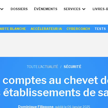
DOSSIERS
ÉVÉNEMENTS
SERVICES
LIVRES-
ARTE BLANCHE
ACCÉLERATEUR IA
CYBERCOACH
TESTS
TOUTE L'ACTUALITÉ
/
SÉCURITÉ
 comptes au chevet de
 établissements de s
Dominique Filippone
,
publié le 06 Janvier 2025