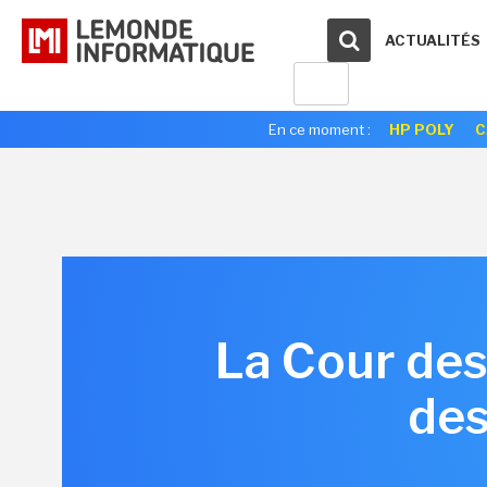
ACTUALITÉS
En ce moment :
HP POLY
C
La Cour des
des