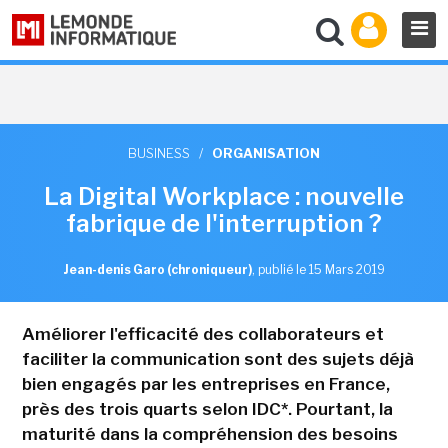
BUSINESS
/
ORGANISATION
La Digital Workplace : nouvelle
fabrique de l'interruption ?
Jean-denis Garo (chroniqueur)
,
publié le 15 Mars 2019
Améliorer l'efficacité des collaborateurs et
faciliter la communication sont des sujets déjà
bien engagés par les entreprises en France,
près des trois quarts selon IDC*. Pourtant, la
maturité dans la compréhension des besoins