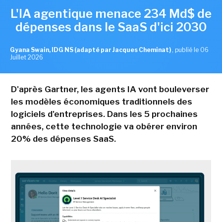
L'IA agentique menace 234 Md$ de
dépenses dans le SaaS d'ici 2030
Gyana Swain, IDG NS (adapté par Jacques Cheminat)
,
publié le 06
Juillet 2026
D'après Gartner, les agents IA vont bouleverser
les modèles économiques traditionnels des
logiciels d'entreprises. Dans les 5 prochaines
années, cette technologie va obérer environ
20% des dépenses SaaS.