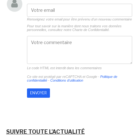
Renseignez votre email pour être prévenu d'un nouveau commentaire
Pour tout savoir sur la manière dont nous traitons vos données
personnelles, consultez notre
Charte de Confidentialité.
Le code HTML est interdit dans les commentaires
Ce site est protégé par reCAPTCHA et Google -
Politique de
confidentialité
-
Conditions d'utilisation
SUIVRE TOUTE L'ACTUALITÉ