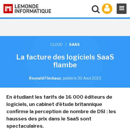
CLOUD
/
SAAS
La facture des logiciels SaaS
flambe
Reynald Fléchaux
,
publié le 30 Aout 2023
En étudiant les tarifs de 16 000 éditeurs de
logiciels, un cabinet d'étude britannique
confirme la perception de nombre de DSI : les
hausses des prix dans le SaaS sont
spectaculaires.