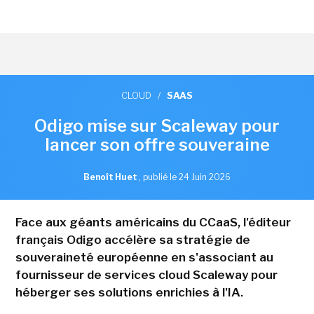
CLOUD
/
SAAS
Odigo mise sur Scaleway pour
lancer son offre souveraine
Benoît Huet
,
publié le 24 Juin 2026
Face aux géants américains du CCaaS, l'éditeur
français Odigo accélère sa stratégie de
souveraineté européenne en s'associant au
fournisseur de services cloud Scaleway pour
héberger ses solutions enrichies à l'IA.