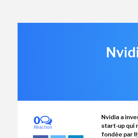
Nvid
Nvidia a inv
0
start-up qui 
Réaction
fondée par Il