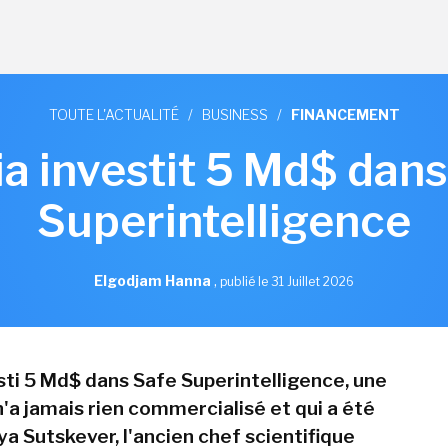
TOUTE L'ACTUALITÉ
/
BUSINESS
/
FINANCEMENT
ia investit 5 Md$ dans
Superintelligence
Elgodjam Hanna
,
publié le 31 Juillet 2026
esti 5 Md$ dans Safe Superintelligence, une
n'a jamais rien commercialisé et qui a été
ya Sutskever, l'ancien chef scientifique