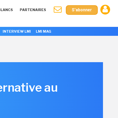
S'abonner
BLANCS
PARTENAIRES
INTERVIEW LMI
LMI MAG
ernative au