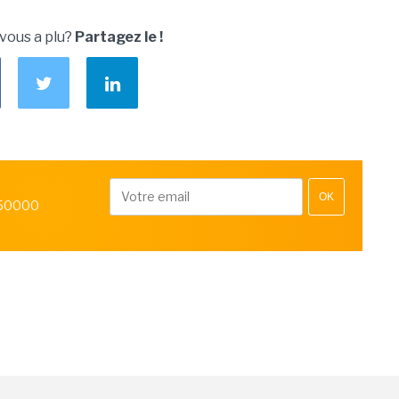
 vous a plu?
Partagez le !
OK
 50000