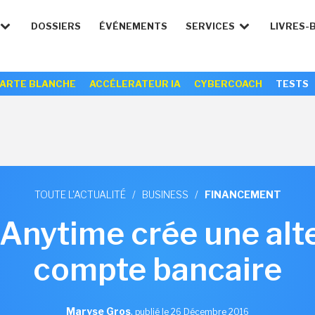
DOSSIERS
ÉVÉNEMENTS
SERVICES
LIVRES-
ARTE BLANCHE
ACCÉLERATEUR IA
CYBERCOACH
TESTS
TOUTE L'ACTUALITÉ
/
BUSINESS
/
FINANCEMENT
 Anytime crée une alt
compte bancaire
Maryse Gros
,
publié le 26 Décembre 2016