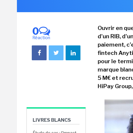
Ouvrir en qu
0
d'un RIB, d'
Réaction
paiement, c'
fintech Anyt
pour le termi
marque blanc
5 M€ et recr
HiPay Group,
LIVRES BLANCS
Étude de cas : l'impact