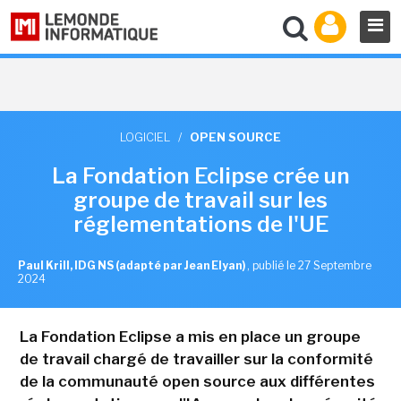
LOGICIEL
/
OPEN SOURCE
La Fondation Eclipse crée un
groupe de travail sur les
réglementations de l'UE
Paul Krill, IDG NS (adapté par Jean Elyan)
,
publié le 27 Septembre
2024
La Fondation Eclipse a mis en place un groupe
de travail chargé de travailler sur la conformité
de la communauté open source aux différentes