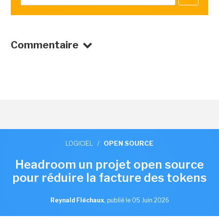
Commentaire
LOGICIEL
/
OPEN SOURCE
Headroom un projet open source
pour réduire la facture des tokens
Reynald Fléchaux
,
publié le 05 Juin 2026