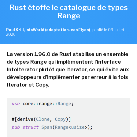
Rust étoffe le catalogue de types
Range
Paul Krill, InfoWorld (adaptation Jean Elyan)
,
publié le 03 Juillet
2026
La version 1.96.0 de Rust stabilise un ensemble
de types Range qui implémentent l'interface
IntoIterator plutôt que Iterator, ce qui évite aux
développeurs d'implémenter par erreur à la fois
Iterator et Copy.