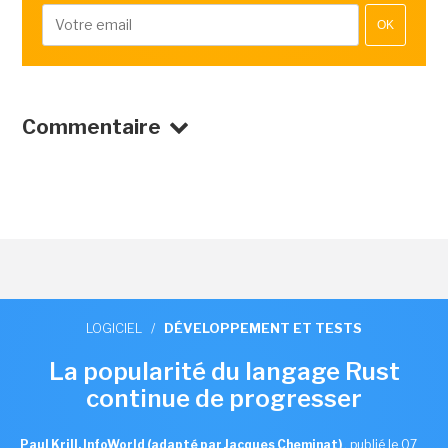
OK
Commentaire
LOGICIEL
/
DÉVELOPPEMENT ET TESTS
La popularité du langage Rust
continue de progresser
Paul Krill, InfoWorld (adapté par Jacques Cheminat)
,
publié le 07