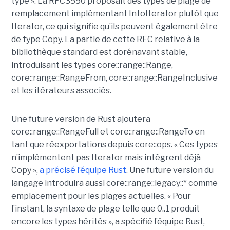
type ». La RFC3550 proposait des types de plage de
remplacement implémentant IntoIterator plutôt que
Iterator, ce qui signifie qu’ils peuvent également être
de type Copy. La partie de cette RFC relative à la
bibliothèque standard est dorénavant stable,
introduisant les types core::range::Range,
core::range::RangeFrom, core::range::RangeInclusive
et les itérateurs associés.
Une future version de Rust ajoutera
core::range::RangeFull et core::range::RangeTo en
tant que réexportations depuis core::ops. « Ces types
n’implémentent pas Iterator mais intègrent déjà
Copy »,
a précisé l’équipe Rust
. Une future version du
langage introduira aussi core::range::legacy::* comme
emplacement pour les plages actuelles. « Pour
l’instant, la syntaxe de plage telle que 0..1 produit
encore les types hérités », a spécifié l’équipe Rust,