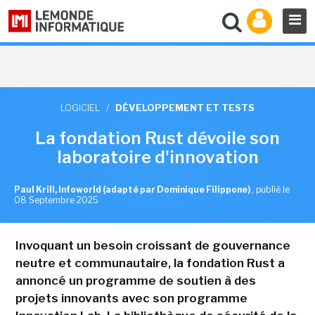
LOGICIEL
/
DÉVELOPPEMENT ET TESTS
La fondation Rust dévoile son
laboratoire d'innovation
Paul Krill, Infoworld (adapté par Dominique Filippone)
,
publié le
08 Septembre 2025
Invoquant un besoin croissant de gouvernance
neutre et communautaire, la fondation Rust a
annoncé un programme de soutien à des
projets innovants avec son programme