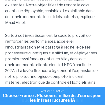
existantes. Notre objectif est de rendre le calcul
quantique déployable, scalable et exploitable dans
des environnements industriels actuels », explique
Maud Vinet.
Suite à cet investissement, la société prévoit de
renforcer les performances, accélérer
l'industrialisation et le passage à l'échelle de ses
processeurs quantiques sur silicium, et déployer ses
premiers systèmes quantiques Alloy dans des
environnements clients cloud et HPC à partir de
2027. «
La levée financera également l'expansion de
notre pile technologique complète, incluant
matériel, électronique de contrôle et logiciels, ainsi
que le développement commercial à l’international »,
ARTICLE SUIVANT
ARTICLE SUIVANT
nous a indiqué une porte-parole de Quobly.
Choose France : Plusieurs milliards d'euros pour
Quobly lève 115 M€ pour accélérer dans les
puces quantiques sur silicium
les infrastructures IA