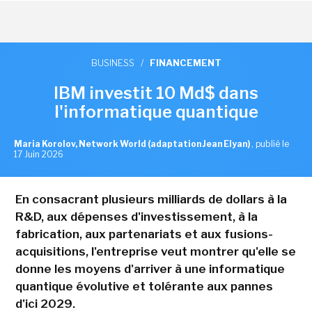
BUSINESS
/
FINANCEMENT
IBM investit 10 Md$ dans
l'informatique quantique
Maria Korolov, Network World (adaptation Jean Elyan)
,
publié le
17 Juin 2026
En consacrant plusieurs milliards de dollars à la
R&D, aux dépenses d'investissement, à la
fabrication, aux partenariats et aux fusions-
acquisitions, l'entreprise veut montrer qu'elle se
donne les moyens d'arriver à une informatique
quantique évolutive et tolérante aux pannes
d'ici 2029.