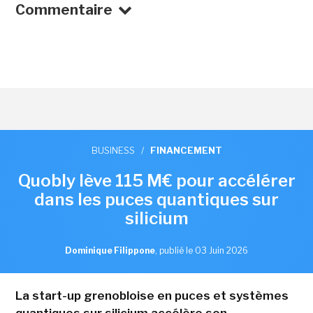
Commentaire
BUSINESS
/
FINANCEMENT
Quobly lève 115 M€ pour accélérer
dans les puces quantiques sur
silicium
Dominique Filippone
,
publié le 03 Juin 2026
La start-up grenobloise en puces et systèmes
quantiques sur silicium accélère son