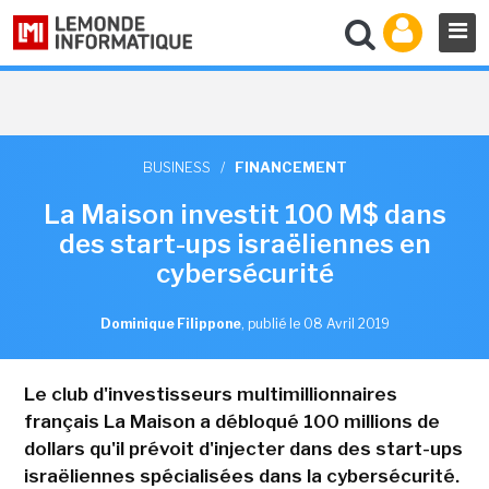
BUSINESS
/
FINANCEMENT
La Maison investit 100 M$ dans
des start-ups israëliennes en
cybersécurité
Dominique Filippone
,
publié le 08 Avril 2019
Le club d'investisseurs multimillionnaires
français La Maison a débloqué 100 millions de
dollars qu'il prévoit d'injecter dans des start-ups
israëliennes spécialisées dans la cybersécurité.