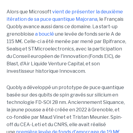
Alors que Microsoft
vient de présenter la deuxième
itération de sa puce quantique Majorana
, le Français
Quobly avance aussi dans ce domaine. La start-up
grenobloise
a bouclé
une levée de fonds serie A de
115 M€. Celle-ci a été menée par mené par Bpifrance,
Sealsq et STMicroelectronics, avec la participation
du Conseil européen de l'innovation (Fonds EIC), de
Blast, d'Air Liquide Venture Capital, et son
investisseur historique Innovacom.
Quobly a développé un prototype de puce quantique
basée sur des qubits de spin gravés sur silicium en
technologie FD-SOI 28 nm. Anciennement Siquance,
la jeune pousse a été créée en 2022 à Grenoble, et
co-fondée par Maud Vinet et Tristan Meunier. Spin-
off du CEA-Leti et du CNRS, elle avait réalisé
une
première levée de fonds d'amorçage de 19 M€