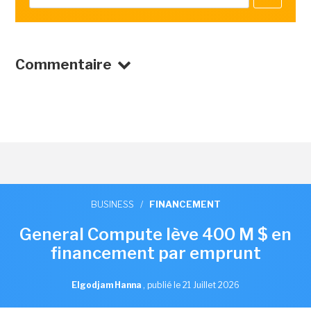
Commentaire
BUSINESS
/
FINANCEMENT
General Compute lève 400 M $ en
financement par emprunt
Elgodjam Hanna
,
publié le 21 Juillet 2026