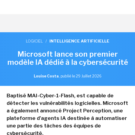
LOGICIEL
/
INTELLIGENCE ARTIFICIELLE
Microsoft lance son premier
modèle IA dédié à la cybersécurité
Louise Costa
,
publié le 29 Juillet 2026
Baptisé MAI-Cyber-1-Flash, est capable de
détecter les vulnérabilités logicielles. Microsoft
a également annoncé Project Perception, une
plateforme d'agents IA destinée à automatiser
une partie des tâches des équipes de
cybersécurité.