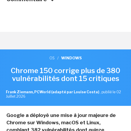
OS
/
WINDOWS
Chrome 150 corrige plus de 380
vulnérabilités dont 15 critiques
Frank Ziemann, PCWorld (adapté par Louise Costa)
,
publié le 02
Juillet 2026
Google a déployé une mise à jour majeure de
Chrome sur Windows, macOS et Linux,
comblant 382 vulnérabilités dont quinze