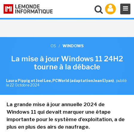
OS
/
WINDOWS
La mise à jour Windows 11 24H2
tourne à la débacle
Laura Pippig et Joel Lee, PCWorld (adaptation Jean Elyan)
,
publié
le 22 Octobre 2024
La grande mise à jour annuelle 2024 de
Windows 11 qui devait marquer une étape
importante pour le système d'exploitation, a de
plus en plus des airs de naufrage.