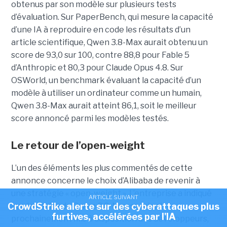
obtenus par son modèle sur plusieurs tests
d’évaluation. Sur PaperBench, qui mesure la capacité
d’une IA à reproduire en code les résultats d’un
article scientifique, Qwen 3.8-Max aurait obtenu un
score de 93,0 sur 100, contre 88,8 pour Fable 5
d’Anthropic et 80,3 pour Claude Opus 4.8. Sur
OSWorld, un benchmark évaluant la capacité d’un
modèle à utiliser un ordinateur comme un humain,
Qwen 3.8-Max aurait atteint 86,1, soit le meilleur
score annoncé parmi les modèles testés.
Le retour de l’open-weight
L’un des éléments les plus commentés de cette
annonce concerne le choix d’Alibaba de revenir à
une stratégie « open-weight ».
L’entreprise a indiqué
ARTICLE SUIVANT
que les poids de Qwen 3.8-Max seraient
CrowdStrike alerte sur des cyberattaques plus
furtives, accélérées par l'IA
prochainement mis à disposition des développeurs,