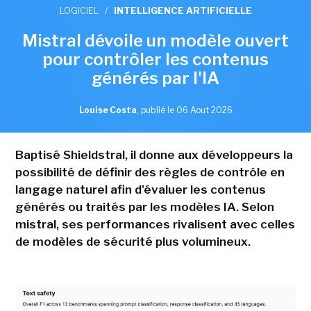
LOGICIEL
/
INTELLIGENCE ARTIFICIELLE
Mistral dévoile un modèle ouvert
pour contrôler les contenus
générés par l'IA
Louise Costa
,
publié le 06 Aout 2026
Baptisé Shieldstral, il donne aux développeurs la
possibilité de définir des règles de contrôle en
langage naturel afin d'évaluer les contenus
générés ou traités par les modèles IA. Selon
mistral, ses performances rivalisent avec celles
de modèles de sécurité plus volumineux.