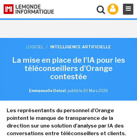
LOGICIEL
/
INTELLIGENCE ARTIFICIELLE
La mise en place de l'IA pour les
téléconseillers d'Orange
contestée
Emmanuelle Delsol
,
publié le 20 Mars 2026
Les représentants du personnel d'Orange
pointent le manque de transparence de la
direction sur une solution d'analyse par IA des
conversations entre téléconseillers et clients.