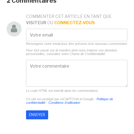
2 Commentaires
COMMENTER CET ARTICLE EN TANT QUE
VISITEUR
OU
CONNECTEZ-VOUS
Renseignez votre email pour être prévenu d'un nouveau commentaire
Pour tout savoir sur la manière dont nous traitons vos données
personnelles, consultez notre
Charte de Confidentialité.
Le code HTML est interdit dans les commentaires
Ce site est protégé par reCAPTCHA et Google -
Politique de
confidentialité
-
Conditions d'utilisation