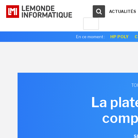
ACTUALITÉS
En ce moment :
HP POLY
C
TO
La pla
comp
S