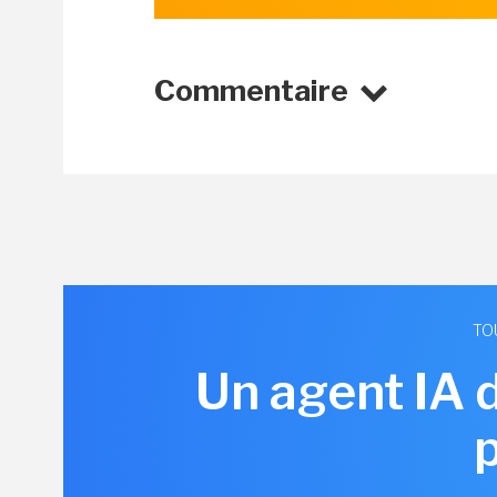
Commentaire
TO
Un agent IA 