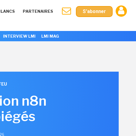
S'abonner
BLANCS
PARTENAIRES
INTERVIEW LMI
LMI MAG
FEU
ion n8n
iégés
026