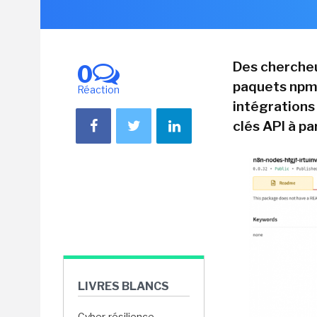
Des chercheu
0
paquets npm 
Réaction
intégrations
clés API à pa
LIVRES BLANCS
Cyber-résilience