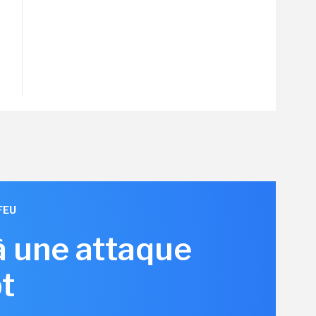
FEU
à une attaque
t