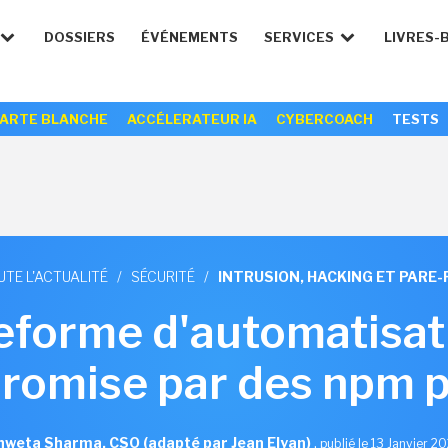
DOSSIERS
ÉVÉNEMENTS
SERVICES
LIVRES-
ARTE BLANCHE
ACCÉLERATEUR IA
CYBERCOACH
TESTS
UTE L'ACTUALITÉ
/
SÉCURITÉ
/
INTRUSION, HACKING ET PARE-
teforme d'automatisat
romise par des npm p
hweta Sharma, CSO (adapté par Jean Elyan)
,
publié le 13 Janvier 2