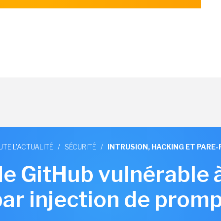
UTE L'ACTUALITÉ
/
SÉCURITÉ
/
INTRUSION, HACKING ET PARE-
de GitHub vulnérable 
par injection de promp