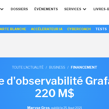
DOSSIERS
ÉVÉNEMENTS
SERVICES
LIVRES-
ARTE BLANCHE
ACCÉLERATEUR IA
CYBERCOACH
TESTS
TOUTE L'ACTUALITÉ
/
BUSINESS
/
FINANCEMENT
 d'observabilité Gra
220 M$
Maryse Gros
,
publié le 25 Aout 2021