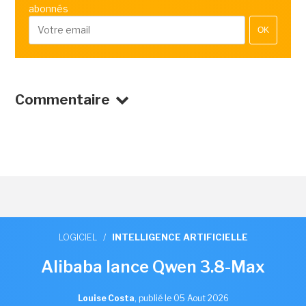
abonnés
OK
Commentaire
LOGICIEL
/
INTELLIGENCE ARTIFICIELLE
Alibaba lance Qwen 3.8-Max
Louise Costa
,
publié le 05 Aout 2026