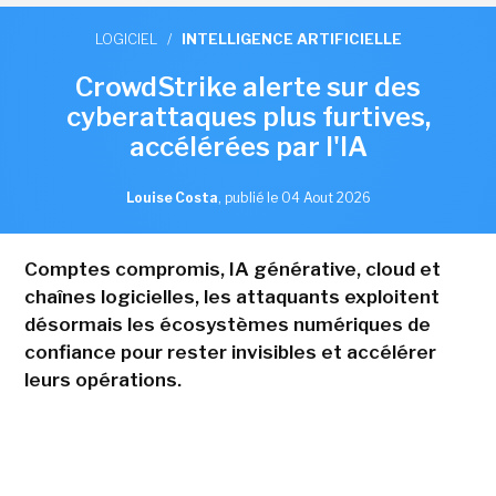
LOGICIEL
/
INTELLIGENCE ARTIFICIELLE
CrowdStrike alerte sur des
cyberattaques plus furtives,
accélérées par l'IA
Louise Costa
,
publié le 04 Aout 2026
Comptes compromis, IA générative, cloud et
chaînes logicielles, les attaquants exploitent
désormais les écosystèmes numériques de
confiance pour rester invisibles et accélérer
leurs opérations.