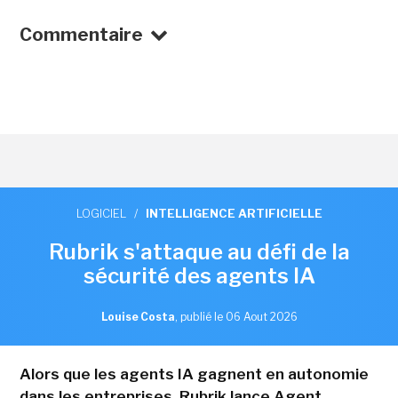
Commentaire
LOGICIEL
/
INTELLIGENCE ARTIFICIELLE
Rubrik s'attaque au défi de la
sécurité des agents IA
Louise Costa
,
publié le 06 Aout 2026
Alors que les agents IA gagnent en autonomie
dans les entreprises, Rubrik lance Agent