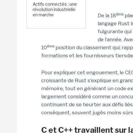
Actifs connectés : une
révolution industrielle
ème
en marche
De la 18
pla
langage Rust i
fulgurante qui 
de l’année. Av
ème
10
position du classement qui, rapp
formations et les fournisseurs tiersda
Pour expliquer cet engouement, le CEO
croissante de Rust s'explique en grande
mémoire, tout en générant un code ext
largement considéré comme un concurr
continuent de se heurter aux défis liés
conséquent, souvent jugés moins sûrs
C et C++ travaillent sur