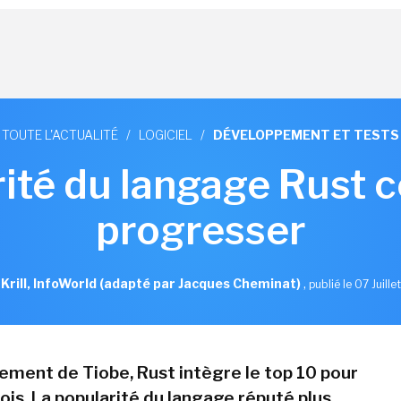
TOUTE L'ACTUALITÉ
/
LOGICIEL
/
DÉVELOPPEMENT ET TESTS
ité du langage Rust 
progresser
 Krill, InfoWorld (adapté par Jacques Cheminat)
,
publié le 07 Juill
sement de Tiobe, Rust intègre le top 10 pour
ois. La popularité du langage réputé plus