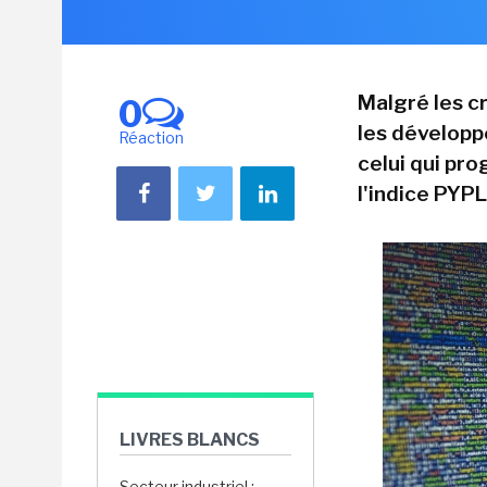
Malgré les c
0
les développe
Réaction
celui qui pro
l'indice PYPL
LIVRES BLANCS
Secteur industriel :