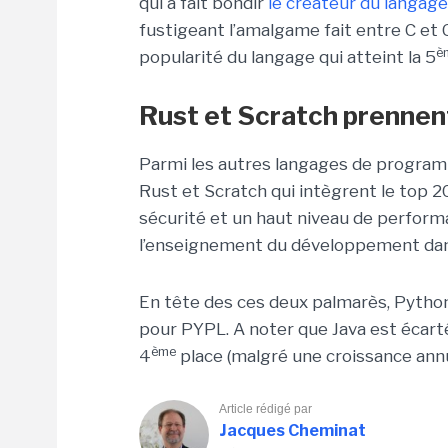
qui a fait bondir
le créateur du langage
fustigeant l’amalgame fait entre C et
è
popularité du langage qui atteint la 5
Rust et Scratch prennent
Parmi les autres langages de programma
Rust et Scratch qui intègrent le top 20
sécurité et un haut niveau de perform
l’enseignement du développement dans
En tête des ces deux palmarès, Python 
pour PYPL. A noter que Java est écarté
ème
4
place (malgré une croissance annu
Article rédigé par
Jacques Cheminat