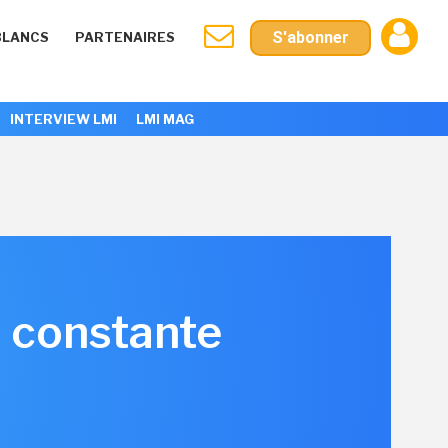
S'abonner
BLANCS
PARTENAIRES
INTERVIEW LMI
LMI MAG
n constante