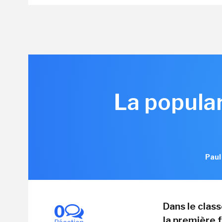
La popular
Paul
Dans le clas
0
la première f