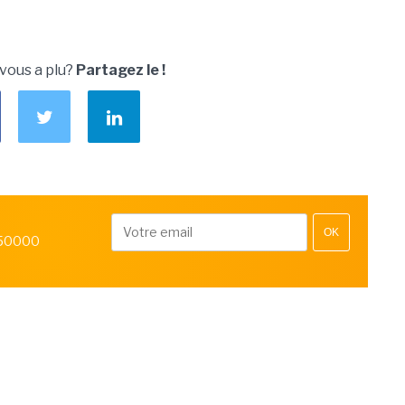
 vous a plu?
Partagez le !
OK
 50000