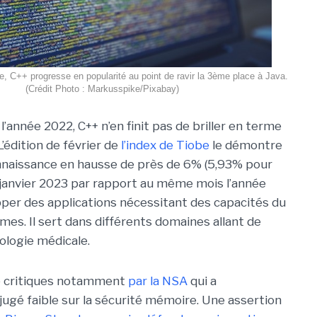
e, C++ progresse en popularité au point de ravir la 3ème place à Java.
(Crédit Photo : Markusspike/Pixabay)
l’année 2022, C++ n’en finit pas de briller en terme
L’édition de février de
l’index de Tiobe
le démontre
nnaissance en hausse de près de 6% (5,93% pour
 janvier 2023 par rapport au même mois l’année
pper des applications nécessitant des capacités du
es. Il sert dans différents domaines allant de
iologie médicale.
de critiques notamment
par la NSA
qui a
jugé faible sur la sécurité mémoire. Une assertion