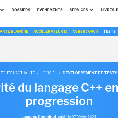
DOSSIERS
ÉVÉNEMENTS
SERVICES
LIVRES-
ARTE BLANCHE
ACCÉLERATEUR IA
CYBERCOACH
TESTS
TOUTE L'ACTUALITÉ
/
LOGICIEL
/
DÉVELOPPEMENT ET TESTS
ité du langage C++ e
progression
Jacques Cheminat
,
publié le 07 Février 2023