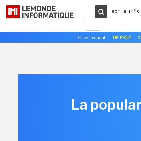
ACTUALITÉS
En ce moment :
HP POLY
C
La popular