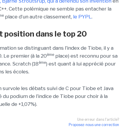
, Bjarne Stroutsrup, qui a défendu son invention
en
 C++. Cette polémique ne semble pas entacher la
me
place d’un autre classement,
le PYPL
.
 position dans le top 20
tion se distinguant dans l’index de Tiobe, il y a
ème
. Le premier (à la 20
place) est reconnu pour sa
ème
ance. Scratch (18
) est quant à lui apprécié pour
 les écoles.
survole les débats suivi de C pour Tiobe et Java
 du podium de l’indice de Tiobe pour choir à la
elle de +1,07%).
Une erreur dans l'article?
Proposez-nous une correction