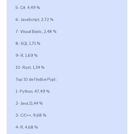
5- C#, 4,49 %
6- JavaScript, 2,72 %
7- Visual Basic, 2,48 %
8- SQL 1,71 %
9- R, 1,69 %
10- Rust, 1,34 %
Top 10 de l'indice Pypl :
1- Python, 47,49 %
2- Java,11,44 %
3- C/C++, 9,68 %
4- R, 4,68 %