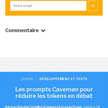
OK
Commentaire
LOGICIEL
/
DÉVELOPPEMENT ET TESTS
Les prompts Caveman pour
réduire les tokens en débat
Anirban Ghoshal, InfoWorld (adaptation Jean Elyan)
,
publié le 08