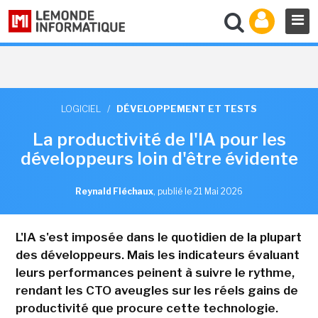
LOGICIEL
/
DÉVELOPPEMENT ET TESTS
La productivité de l'IA pour les
développeurs loin d'être évidente
Reynald Fléchaux
,
publié le 21 Mai 2026
L'IA s'est imposée dans le quotidien de la plupart
des développeurs. Mais les indicateurs évaluant
leurs performances peinent à suivre le rythme,
rendant les CTO aveugles sur les réels gains de
productivité que procure cette technologie.