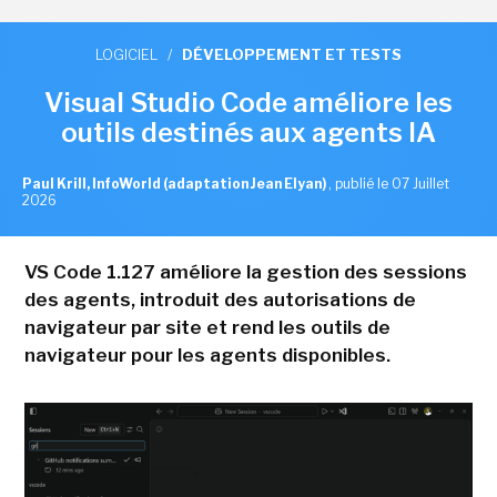
LOGICIEL
/
DÉVELOPPEMENT ET TESTS
Visual Studio Code améliore les
outils destinés aux agents IA
Paul Krill, InfoWorld (adaptation Jean Elyan)
,
publié le 07 Juillet
2026
VS Code 1.127 améliore la gestion des sessions
des agents, introduit des autorisations de
navigateur par site et rend les outils de
navigateur pour les agents disponibles.