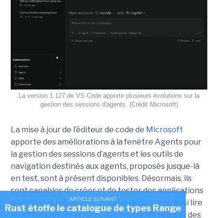
La version 1.127 de VS Code apporte plusieurs évolutions sur la
gestion des sessions d'agents. (Crédit Microsoft)
La mise à jour de l’éditeur de code de
Microsoft
apporte des améliorations à la fenêtre Agents pour
la gestion des sessions d’agents et les outils de
navigation destinés aux agents, proposés jusque-là
en test, sont à présent disponibles. Désormais, ils
sont capables de créer et de tester des applications
ARTICLE SUIVANT
web dans le navigateur intégré. Ils peuvent ainsi lire
Rust étoffe le catalogue de types Range
le contenu et les erreurs de console, de réaliser des