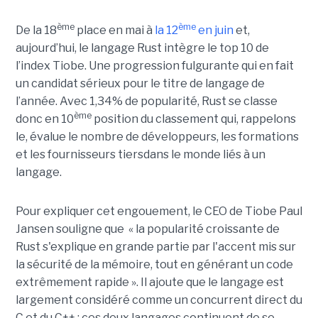
ème
ème
De la 18
place en mai à
la 12
en juin
et,
aujourd’hui, le langage Rust intègre le top 10 de
l’index Tiobe. Une progression fulgurante qui en fait
un candidat sérieux pour le titre de langage de
l’année. Avec 1,34% de popularité, Rust se classe
ème
donc en 10
position du classement qui, rappelons
le, évalue le nombre de développeurs, les formations
et les fournisseurs tiersdans le monde liés à un
langage.
Pour expliquer cet engouement, le CEO de Tiobe Paul
Jansen souligne que « la popularité croissante de
Rust s'explique en grande partie par l'accent mis sur
la sécurité de la mémoire, tout en générant un code
extrêmement rapide ». Il ajoute que le langage est
largement considéré comme un concurrent direct du
C et du C++ ; ces deux langages continuent de se