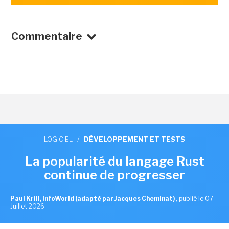
Commentaire
LOGICIEL
/
DÉVELOPPEMENT ET TESTS
La popularité du langage Rust
continue de progresser
Paul Krill, InfoWorld (adapté par Jacques Cheminat)
,
publié le 07
Juillet 2026