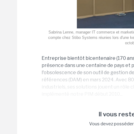
Sabrina Lenne, manager IT commerce et marketin
compte chez Stibo Systems réunies lors d'une key
octob
Entreprise bientôt bicentenaire (170 ans)
présence dans une centaine de pays et pr
l'obsolescence de son outil de gestion d
références (DAM) en mars 2024. Avec 800
industriels, ses solutions jouent un rôle 
implémenté notre PIM début 2010...
Il vous reste
Vous devez posséder u