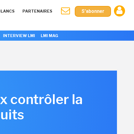
S'abonner
BLANCS
PARTENAIRES
INTERVIEW LMI
LMI MAG
 contrôler la
uits