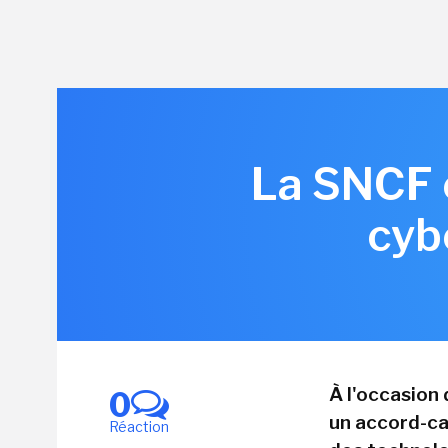
La SNCF e
cyb
À l'occasion
0
un accord-ca
Réaction