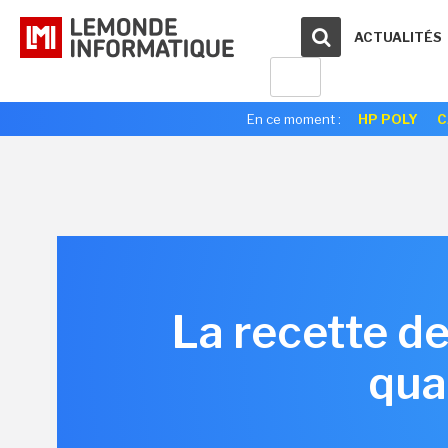
ACTUALITÉS
En ce moment :
HP POLY
C
La recette d
qua