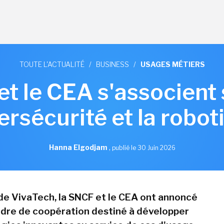
TOUTE L'ACTUALITÉ
/
BUSINESS
/
USAGES MÉTIERS
t le CEA s'associent su
ersécurité et la robot
Hanna Elgodjam
,
publié le 30 Juin 2026
 de VivaTech, la SNCF et le CEA ont annoncé
dre de coopération destiné à développer