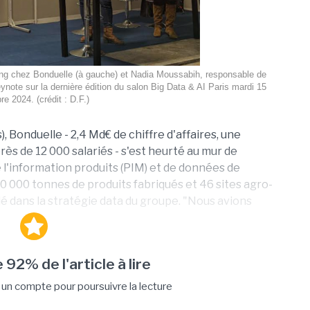
g chez Bonduelle (à gauche) et Nadia Moussabih, responsable de
note sur la dernière édition du salon Big Data & AI Paris mardi 15
re 2024. (crédit : D.F.)
, Bonduelle - 2,4 Md€ de chiffre d'affaires, une
ès de 12 000 salariés - s'est heurté au mur de
e l'information produits (PIM) et de données de
 000 tonnes de produits fabriqués et 46 sites agro-
clé dans la stratégie data du groupe. "Nous avions
 92% de l'article à lire
n compte pour poursuivre la lecture