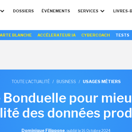
DOSSIERS
ÉVÉNEMENTS
SERVICES
LIVRES-
ARTE BLANCHE
ACCÉLERATEUR IA
CYBERCOACH
TESTS
TOUTE L'ACTUALITÉ
/
BUSINESS
/
USAGES MÉTIERS
e Bonduelle pour mieux
lité des données prod
Dominique Filippone
,
publié le 16 Octobre 2024