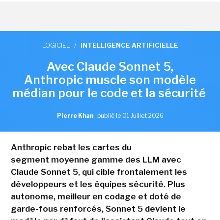
LOGICIEL
/
INTELLIGENCE ARTIFICIELLE
Avec Claude Sonnet 5,
Anthropic muscle son modèle
médian pour le code et la sécurité
Pierre Khan
,
publié le 01 Juillet 2026
Anthropic rebat les cartes du
segment moyenne gamme des LLM avec
Claude Sonnet 5, qui cible frontalement les
développeurs et les équipes sécurité. Plus
autonome, meilleur en codage et doté de
garde-fous renforcés, Sonnet 5 devient le