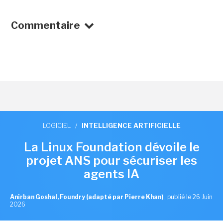
Commentaire
LOGICIEL
/
INTELLIGENCE ARTIFICIELLE
La Linux Foundation dévoile le
projet ANS pour sécuriser les
agents IA
Anirban Goshal, Foundry (adapté par Pierre Khan)
,
publié le 26 Juin
2026