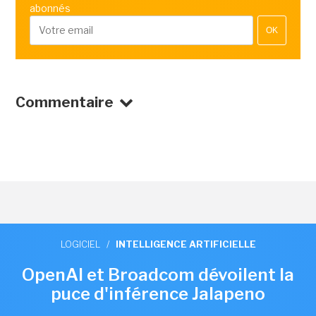
abonnés
OK
Commentaire
LOGICIEL
/
INTELLIGENCE ARTIFICIELLE
OpenAI et Broadcom dévoilent la
puce d'inférence Jalapeno