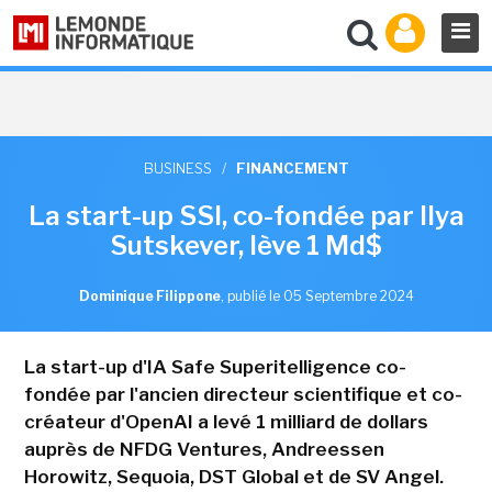
BUSINESS
/
FINANCEMENT
La start-up SSI, co-fondée par Ilya
Sutskever, lève 1 Md$
Dominique Filippone
,
publié le 05 Septembre 2024
La start-up d'IA Safe Superitelligence co-
fondée par l'ancien directeur scientifique et co-
créateur d'OpenAI a levé 1 milliard de dollars
auprès de NFDG Ventures, Andreessen
Horowitz, Sequoia, DST Global et de SV Angel.