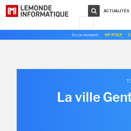
ACTUALITÉS
En ce moment :
HP POLY
C
TO
La ville Gen