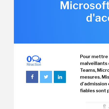
Microsoft
d'ac
Pour mettre 
0
malveillants
Réaction
Teams, Micr
mesures. Mis
d'admission 
fiables sont 