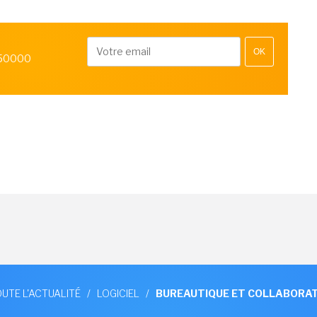
OK
 50000
UTE L'ACTUALITÉ
/
LOGICIEL
/
BUREAUTIQUE ET COLLABORAT