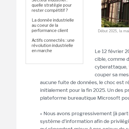
quelle stratégie pour
rester compétitif ?
La donnée industrielle
au coeur de la
performance client
Début 2025, la mair
Actifs connectés : une
révolution industrielle
en marche
Le 12 février 
cible, comme d
cyberattaque, 
couper sa mess
aucune fuite de données, le choc est r
initialement pour la fin 2025. Un des 
plateforme bureautique Microsoft pour
« Nous avons progressivement [à parti
système d'information afin de privilég