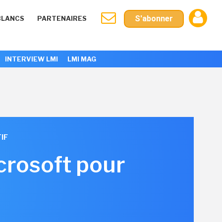
S'abonner
BLANCS
PARTENAIRES
INTERVIEW LMI
LMI MAG
IF
icrosoft pour