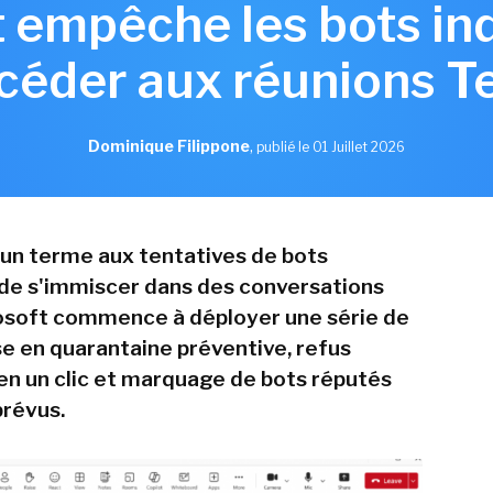
 empêche les bots in
céder aux réunions 
Dominique Filippone
,
publié le 01 Juillet 2026
un terme aux tentatives de bots
 de s'immiscer dans des conversations
osoft commence à déployer une série de
e en quarantaine préventive, refus
en un clic et marquage de bots réputés
prévus.