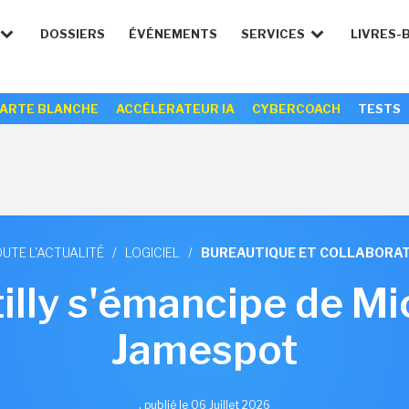
DOSSIERS
ÉVÉNEMENTS
SERVICES
LIVRES-
ARTE BLANCHE
ACCÉLERATEUR IA
CYBERCOACH
TESTS
UTE L'ACTUALITÉ
/
LOGICIEL
/
BUREAUTIQUE ET COLLABORAT
tilly s'émancipe de M
Jamespot
,
publié le 06 Juillet 2026