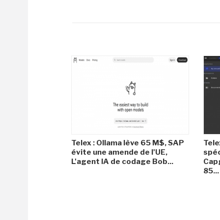
Telex : Ollama lève 65 M$, SAP
Tele
évite une amende de l'UE,
spéc
L'agent IA de codage Bob...
Capg
85...