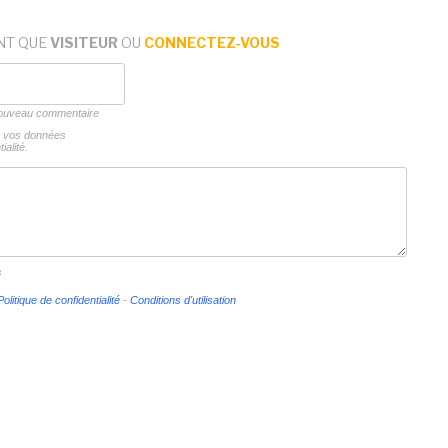
NT QUE
VISITEUR
OU
CONNECTEZ-VOUS
 nouveau commentaire
ns vos données
ialité.
s
Politique de confidentialité
-
Conditions d'utilisation