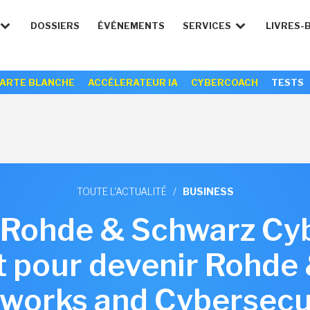
DOSSIERS
ÉVÉNEMENTS
SERVICES
LIVRES-
ARTE BLANCHE
ACCÉLERATEUR IA
CYBERCOACH
TESTS
TOUTE L'ACTUALITÉ
/
BUSINESS
 Rohde & Schwarz Cyb
t pour devenir Rohde
works and Cybersecu