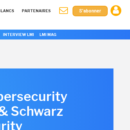
S'abonner
BLANCS
PARTENAIRES
INTERVIEW LMI
LMI MAG
ersecurity
 & Schwarz
rity