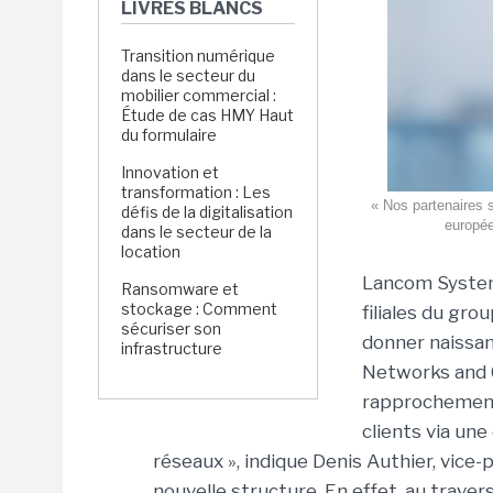
LIVRES BLANCS
Transition numérique
dans le secteur du
mobilier commercial :
Étude de cas HMY Haut
du formulaire
Innovation et
transformation : Les
« Nos partenaires s
défis de la digitalisation
europée
dans le secteur de la
location
Lancom System
Ransomware et
stockage : Comment
filiales du gr
sécuriser son
donner naissa
infrastructure
Networks and C
rapprochement 
clients via un
réseaux », indique Denis Authier, vice
nouvelle structure. En effet, au travers