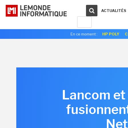
ACTUALITÉS
En ce moment :
HP POLY
C
Lancom et
fusionnen
Net