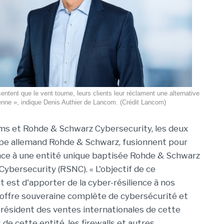
entent que le vent tourne, leurs clients leur réclament une alternative
nne », indique Denis Authier de Lancom. (Crédit Lancom)
s et Rohde & Schwarz Cybersecurity, les deux
oupe allemand Rohde & Schwarz, fusionnent pour
nce à une entité unique baptisée Rohde & Schwarz
ybersecurity (RSNC). « L'objectif de ce
est d'apporter de la cyber-résilience à nos
e offre souveraine complète de cybersécurité et
-président des ventes internationales de cette
 de cette entité, les firewalls et autres