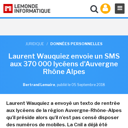
JURIDIQUE
/
DONNÉES PERSONNELLES
Laurent Wauquiez envoie un SMS
aux 370 000 lycéens d'Auvergne
Rhône Alpes
Bertrand Lemaire
,
publié le 05 Septembre 2018
Laurent Wauquiez a envoyé un texto de rentrée
aux lycéens de la région Auvergne-Rhône-Alpes
qu'il préside alors qu'il n'est pas censé disposer
des numéros de mobiles. La Cnil a déjà été