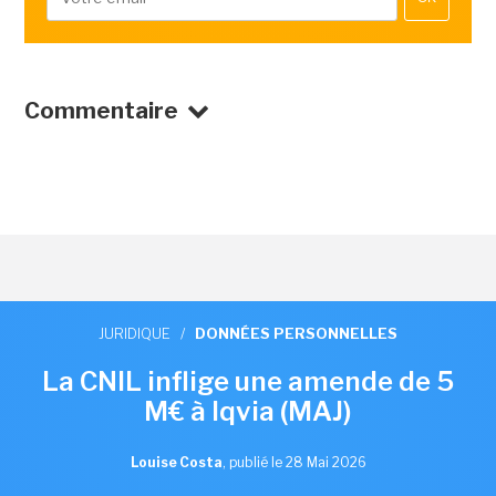
Commentaire
JURIDIQUE
/
DONNÉES PERSONNELLES
La CNIL inflige une amende de 5
M€ à Iqvia (MAJ)
Louise Costa
,
publié le 28 Mai 2026