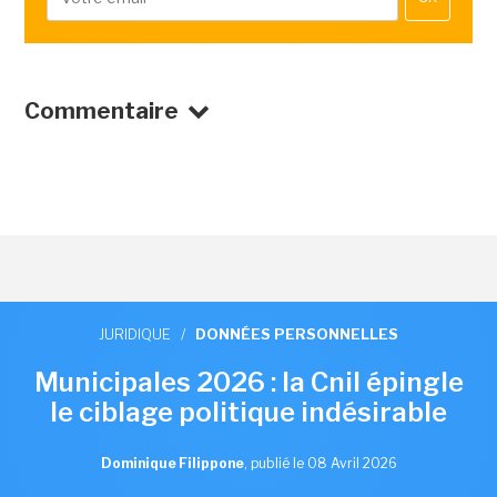
Commentaire
JURIDIQUE
/
DONNÉES PERSONNELLES
Municipales 2026 : la Cnil épingle
le ciblage politique indésirable
Dominique Filippone
,
publié le 08 Avril 2026