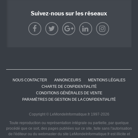
Suivez-nous sur les réseaux
NOUS CONTACTER
ANNONCEURS
MENTIONS LÉGALES
CHARTE DE CONFIDENTIALITÉ
CONDITIONS GÉNÉRALES DE VENTE
PARAMÈTRES DE GESTION DE LA CONFIDENTIALITÉ
Copyright © LeMondeInformatique.fr 1997-2026
Toute reproduction ou représentation intégrale ou partielle, par quelque
procédé que ce soit, des pages publiées sur ce site, faite sans l'autorisation
de l'éditeur ou du webmaster du site LeMondeInformatique.fr est illicite et