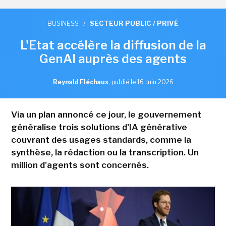
BUSINESS
/
SECTEUR PUBLIC / PRIVÉ
L'Etat accélère la diffusion de la
GenAI auprès des agents
Reynald Fléchaux
,
publié le 16 Juin 2026
Via un plan annoncé ce jour, le gouvernement
généralise trois solutions d'IA générative
couvrant des usages standards, comme la
synthèse, la rédaction ou la transcription. Un
million d'agents sont concernés.