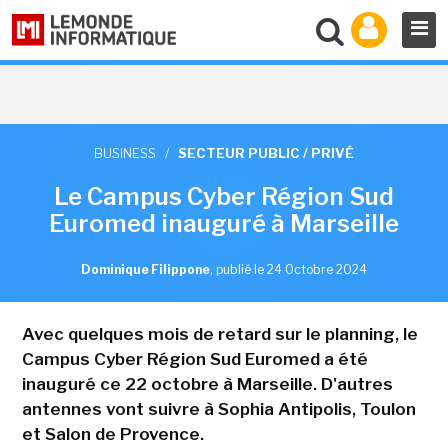
BUSINESS
/
SECTEUR PUBLIC / PRIVÉ
Le Campus Cyber Région Sud
Euromed inauguré à Marseille
Dominique Filippone
,
publié le 24 Octobre 2024
Avec quelques mois de retard sur le planning, le
Campus Cyber Région Sud Euromed a été
inauguré ce 22 octobre à Marseille. D'autres
antennes vont suivre à Sophia Antipolis, Toulon
et Salon de Provence.