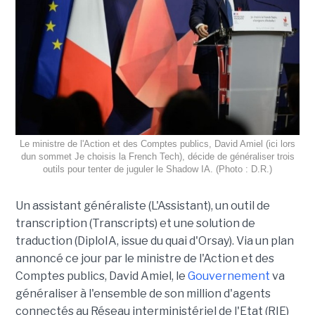
Le ministre de l'Action et des Comptes publics, David Amiel (ici lors
dun sommet Je choisis la French Tech), décide de généraliser trois
outils pour tenter de juguler le Shadow IA. (Photo : D.R.)
Un assistant généraliste (L'Assistant), un outil de
transcription (Transcripts) et une solution de
traduction (DiploIA, issue du quai d'Orsay). Via un plan
annoncé ce jour par le ministre de l'Action et des
Comptes publics, David Amiel, le
Gouvernement
va
généraliser à l'ensemble de son million d'agents
connectés au Réseau interministériel de l'Etat (RIE)