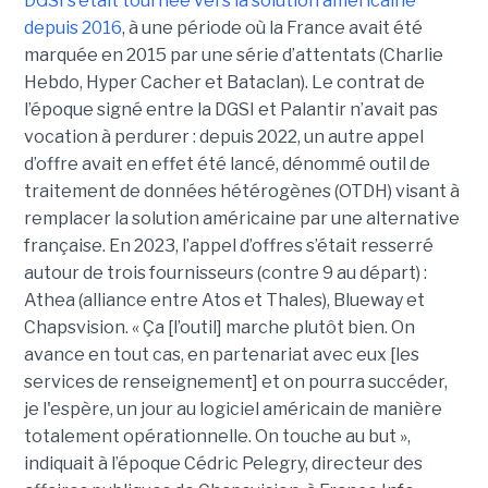
DGSI s’était tournée vers la solution américaine
depuis 2016
, à une période où la France avait été
marquée en 2015 par une série d’attentats (Charlie
Hebdo, Hyper Cacher et Bataclan). Le contrat de
l’époque signé entre la DGSI et Palantir n’avait pas
vocation à perdurer : depuis 2022, un autre appel
d’offre avait en effet été lancé, dénommé outil de
traitement de données hétérogènes (OTDH) visant à
remplacer la solution américaine par une alternative
française. En 2023, l’appel d’offres s’était resserré
autour de trois fournisseurs (contre 9 au départ) :
Athea (alliance entre Atos et Thales), Blueway et
Chapsvision. « Ça [l’outil] marche plutôt bien. On
avance en tout cas, en partenariat avec eux [les
services de renseignement] et on pourra succéder,
je l'espère, un jour au logiciel américain de manière
totalement opérationnelle. On touche au but »,
indiquait à l’époque Cédric Pelegry, directeur des