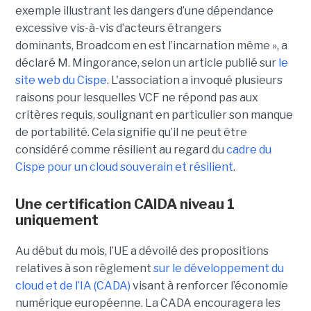
exemple illustrant les dangers d’une dépendance
excessive vis-à-vis d’acteurs étrangers
dominants, Broadcom en est l’incarnation même », a
déclaré M. Mingorance, selon un article publié sur
le
site web du C
ispe
.
L'association a invoqué plusieurs
raisons pour lesquelles VCF ne répond pas aux
critères requis, soulignant en particulier son manque
de portabilité. Cela signifie qu’il ne peut être
considéré comme résilient au regard du
cadre du
C
ispe
pour un cloud souverain et résilient
.
Une certification CAIDA niveau 1
uniquement
Au début du mois, l’UE a dévoilé des propositions
relatives à son règlement
sur le développement du
cloud et de l’IA (CADA)
visant à renforcer l’économie
numérique européenne. La CADA encouragera les