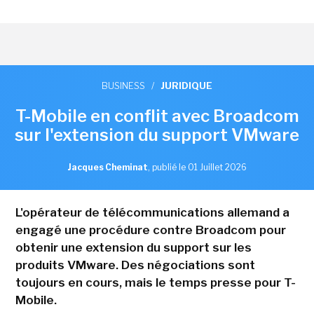
BUSINESS
/
JURIDIQUE
T-Mobile en conflit avec Broadcom
sur l'extension du support VMware
Jacques Cheminat
,
publié le 01 Juillet 2026
L'opérateur de télécommunications allemand a
engagé une procédure contre Broadcom pour
obtenir une extension du support sur les
produits VMware. Des négociations sont
toujours en cours, mais le temps presse pour T-
Mobile.