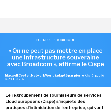
BUSINESS
/
JURIDIQUE
« On ne peut pas mettre en place
une infrastructure souveraine
avec Broadcom », affirme le Cispe
Maxwell Cooter, NetworkWorld (adapté par pierre Khan)
,
publié
le 29 Juin 2026
Le regroupement de fournisseurs de services
cloud européens (Cispe) s'inquiète des
pratiques d'intimidation de l'entreprise, qui vont