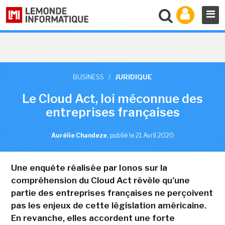
BUSINESS
/
JURIDIQUE
Le Cloud Act, loi méconnue des
entreprises françaises
Aurélie Chandeze
,
publié le 21 Avril 2020
Une enquête réalisée par Ionos sur la
compréhension du Cloud Act révèle qu'une
partie des entreprises françaises ne perçoivent
pas les enjeux de cette législation américaine.
En revanche, elles accordent une forte