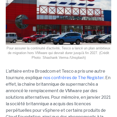
Pour assurer la continuité d'activité, Tesco a lancé un plan ambitieux
de migration hors VMware qui devrait durer jusqu'à fin 2027. (Crédit
Photo: Shashank Verma /Unsplash)
L’affaire entre Broadcom et Tesco a pris une autre
tournure, explique
nos confrères de The Register
. En
effet, la chaîne britannique de supermarchés a
annoncé le remplacement de VMware par des
solutions alternatives. Pour mémoire, en janvier 2021
la société britannique a acquis des licences
perpétuelles pour vSphere et certains produits de
Cloud Foundation, ainsi que des abonnements à la