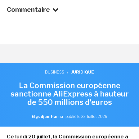
Commentaire
BUSINESS
/
JURIDIQUE
La Commission européenne
sanctionne AliExpress à hauteur
de 550 millions d'euros
Elgodjam Hanna
,
publié le 22 Juillet 2026
Ce lundi 20 juillet, la Commission européenne a