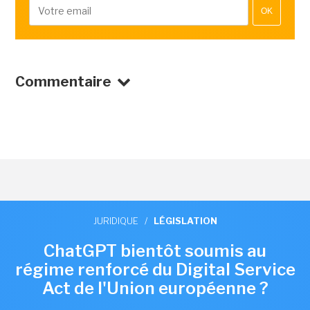
OK
Commentaire
JURIDIQUE
/
LÉGISLATION
ChatGPT bientôt soumis au
régime renforcé du Digital Service
Act de l'Union européenne ?