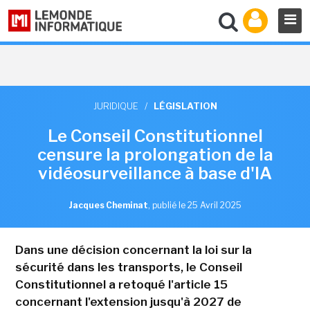
JURIDIQUE
/
LÉGISLATION
Le Conseil Constitutionnel
censure la prolongation de la
vidéosurveillance à base d'IA
Jacques Cheminat
,
publié le 25 Avril 2025
Dans une décision concernant la loi sur la
sécurité dans les transports, le Conseil
Constitutionnel a retoqué l'article 15
concernant l'extension jusqu'à 2027 de