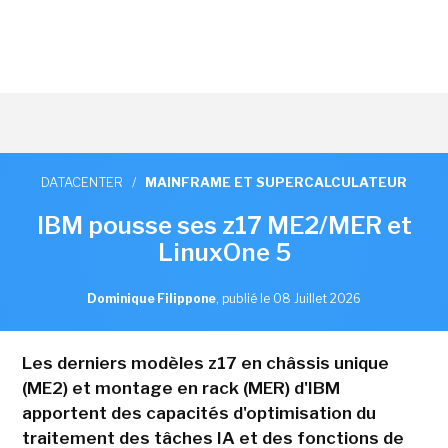
DATACENTER
/
MAINFRAME ET SUPERCALCULATEUR
IBM pousse ses z17 ME2/MER et
LinuxOne 5
Dominique Filippone
,
publié le 08 Juillet 2026
Les derniers modèles z17 en châssis unique
(ME2) et montage en rack (MER) d'IBM
apportent des capacités d'optimisation du
traitement des tâches IA et des fonctions de