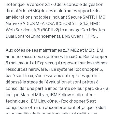
noter que la version 2.17.0 de la console de gestion
du matériel (HMC) de ces mainframes apporte des
améliorations notables incluant Secure SMTP, HMC
Native RADIUS MFA, OSA ICC (OSC) TLS 1.3, HMC
Web Services API (BCPii v2) to manage Certificates,
Dual Control Enhancements, DNS Over HTTPS...
Aux côtés de ses mainframes z17 ME2 et MER, IBM
annonce aussi deux systèmes LinuxOne Rockhopper
5 rack mount et Express, qui reposent sur les mêmes
ressources hardware. « Le système Rockhopper 5,
basé sur Linux, s'adresse aux entreprises qui ont
dépassé le stade de l'évaluation et sont prêtes à
consolider une partie importante de leur parc x86 », a
indiqué Marcel Mitran, IBM Fellow et directeur
technique d'IBM LinuxOne. « Rockhopper 5 est
conçu pour offrir un encombrement physique réduit
et un modèle de licence logicielle qui reflète les