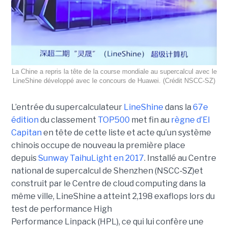
La Chine a repris la tête de la course mondiale au supercalcul avec le
LineShine développé avec le concours de Huawei. (Crédit NSCC‑SZ)
L’entrée du supercalculateur
LineShine
dans la
67e
édition
du classement
TOP500
met fin au
règne d’El
Capitan
en tête de cette liste et acte qu’un système
chinois occupe de nouveau la première place
depuis
Sunway TaihuLight en 2017
.
Installé au Centre
national de supercalcul de Shenzhen (NSCC‑SZ)et
construit par le Centre de cloud computing dans la
même ville, LineShine a atteint 2,198 exaflops lors du
test de performance High
Performance Linpack (HPL), ce qui lui confère une