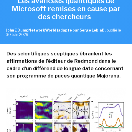
Les avancées quantiques de
Microsoft remises en cause par
des chercheurs
John E Dunn; NetworkWorld (adapté par Serge Leblal)
,
publié le
30 Juin 2026
Des scientifiques sceptiques ébranlent les
affirmations de l'éditeur de Redmond dans le
cadre d'un différend de longue date concernant
son programme de puces quantique Majorana.