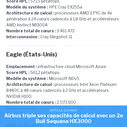
Score HPL :
571,5 pétaflops
Modèle du système :
HPE Cray EX255a
Architecture de calcul :
processeurs AMD EPYC de 4e
génération à 24 cœurs cadencés à 1,8 GHz et accélérateurs
AMD Instinct MI300A
Nombre total de cœurs :
3 461 472
Interconnexion :
Cray Slingshot-11
Eagle (États-Unis)
Emplacement :
infrastructure cloud Microsoft Azure
Score HPL :
561,2 pétaflops
Modèle du système :
Microsoft NDv5
Architecture de calcul :
processeurs Intel Xeon Platinum
8480C à 48 cœurs cadencés à 2 GHz et accélérateurs
NVIDIA H100
Nombre total de cœurs :
2 073 600
Interconnexion :
NVIDIA InfiniBand NDR
ARTICLE SUIVANT
Airbus triple ses capacités de calcul avec un 2e
Bull Sequana HX3000
HPC6 (Italie)