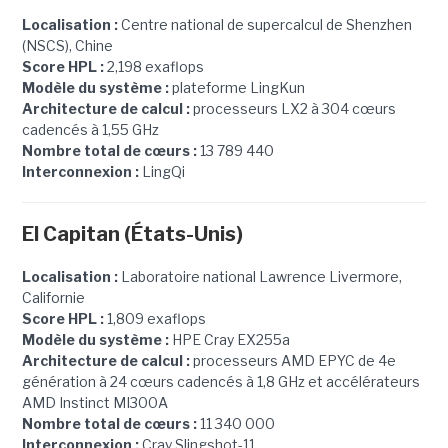
Localisation :
Centre national de supercalcul de Shenzhen
(NSCS), Chine
Score HPL :
2,198 exaflops
Modèle du système :
plateforme LingKun
Architecture de calcul :
processeurs LX2 à 304 cœurs
cadencés à 1,55 GHz
Nombre total de cœurs :
13 789 440
Interconnexion :
LingQi
El Capitan (États-Unis)
Localisation :
Laboratoire national Lawrence Livermore,
Californie
Score HPL :
1,809 exaflops
Modèle du système :
HPE Cray EX255a
Architecture de calcul :
processeurs AMD EPYC de 4e
génération à 24 cœurs cadencés à 1,8 GHz et accélérateurs
AMD Instinct MI300A
Nombre total de cœurs :
11 340 000
Interconnexion :
Cray Slingshot-11