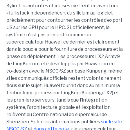
Kylin. Les autorités chinoises mettent en avant une
« full
‑
stack independence », du silicium au logiciel,
précisément pour contourner les contrôles d’export
US sur les GPU pour le HPC.
Si, officiellement, le
système n’est pas présenté comme un
supercalculateur Huawei, ce dernier est clairement
dans la boucle pour la fourniture de processeurs et la
phase de déploiement. Les processeurs LX2 Armv9
de LingKun ont été développés par Huawei ou en
co‑design avec le NSCC‑SZ sur base Kunpeng, même
si les communiqués officiels restent volontairement
flous sur le sujet. Huawei fournit donc au minimum la
technologie processeur LingKun (Kunpeng/LX2) et
les premiers serveurs, tandis que l’intégration
système, l’architecture globale et l’exploitation
relèvent du Centre national de supercalcul de
Shenzhen. Selon les informations publiées
sur le site
NSCC-SZ
et
dans cette note
, « l
e supercalculateur