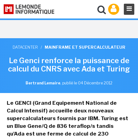
DATACENTER
/
MAINFRAME ET SUPERCALCULATEUR
Le Genci renforce la puissance de
calcul du CNRS avec Ada et Turing
Bertrand Lemaire
,
publié le 04 Décembre 2012
Le GENCI (Grand Equipement National de
Calcul Intensif) accueille deux nouveaux
supercalculateurs fournis par IBM. Turing est
un Blue Gene/Q de 836 teraflop/s tandis
qu'Ada est une ferme de calcul de 230