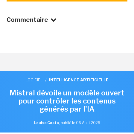
Commentaire
LOGICIEL
/
INTELLIGENCE ARTIFICIELLE
Mistral dévoile un modèle ouvert
pour contrôler les contenus
générés par l'IA
Louise Costa
,
publié le 06 Aout 2026