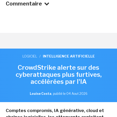
Commentaire
LOGICIEL
/
INTELLIGENCE ARTIFICIELLE
CrowdStrike alerte sur des
cyberattaques plus furtives,
accélérées par l'IA
Louise Costa
,
publié le 04 Aout 2026
Comptes compromis, IA générative, cloud et
chaînes logicielles, les attaquants exploitent