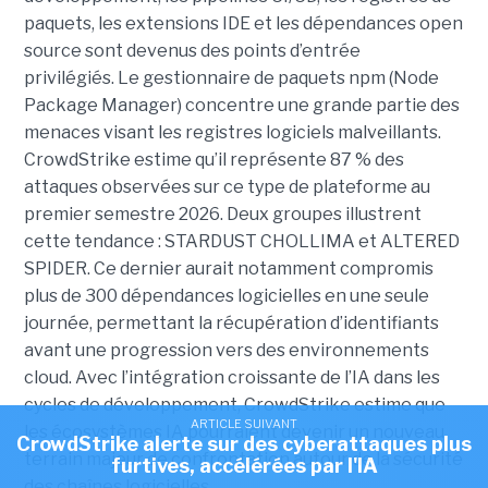
paquets, les extensions IDE et les dépendances open
source sont devenus des points d’entrée
privilégiés.
Le gestionnaire de paquets npm (Node
Package Manager) concentre une grande partie des
menaces visant les registres logiciels malveillants.
CrowdStrike estime qu’il représente 87 % des
attaques observées sur ce type de plateforme au
premier semestre 2026.
Deux groupes illustrent
cette tendance : STARDUST CHOLLIMA et ALTERED
SPIDER. Ce dernier aurait notamment compromis
plus de 300 dépendances logicielles en une seule
journée, permettant la récupération d’identifiants
avant une progression vers des environnements
cloud.
Avec l’intégration croissante de l’IA dans les
cycles de développement, CrowdStrike estime que
ARTICLE SUIVANT
les écosystèmes IA pourraient devenir un nouveau
CrowdStrike alerte sur des cyberattaques plus
terrain majeur de confrontation autour de la sécurité
furtives, accélérées par l'IA
des chaînes logicielles.