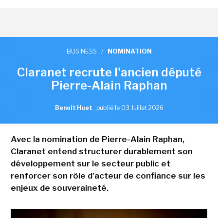
BUSINESS
/
NOMINATION
Claranet recrute l'ancien député
Pierre-Alain Raphan
Benoît Huet
,
publié le 03 Juillet 2026
Avec la nomination de Pierre-Alain Raphan,
Claranet entend structurer durablement son
développement sur le secteur public et
renforcer son rôle d'acteur de confiance sur les
enjeux de souveraineté.