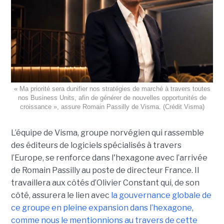
« Ma priorité sera dunifier nos stratégies de marché à travers toutes
nos Business Units, afin de générer de nouvelles opportunités de
croissance », assure Romain Passilly de Visma. (Crédit Visma)
L’équipe de Visma, groupe norvégien qui rassemble
des éditeurs de logiciels spécialisés à travers
l’Europe, se renforce dans l'hexagone avec l’arrivée
de Romain Passilly au poste de directeur France. Il
travaillera aux côtés d’Olivier Constant qui, de son
côté, assurera le lien avec
la gouvernance globale de
ce groupe en pleine expansion dans l’hexagone,
comme nous le mentionnions au travers de cette