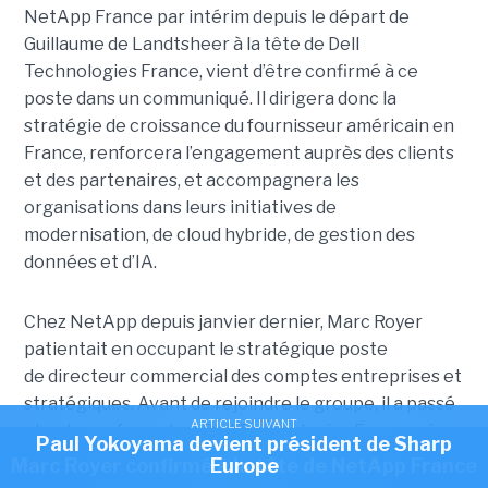
NetApp France par intérim depuis le départ de
Guillaume de Landtsheer à la tête de Dell
Technologies France, vient d’être confirmé à ce
poste dans un communiqué. Il dirigera donc la
stratégie de croissance du fournisseur américain en
France, renforcera l’engagement auprès des clients
et des partenaires, et accompagnera les
organisations dans leurs initiatives de
modernisation, de cloud hybride, de gestion des
données et d’IA.
Chez NetApp depuis janvier dernier, Marc Royer
patientait en occupant le stratégique poste
de directeur commercial des comptes entreprises et
stratégiques. Avant de rejoindre le groupe, il a passé
ARTICLE SUIVANT
plus de neuf ans chez Dell Technologies France où,
Paul Yokoyama devient président de Sharp
ARTICLE SUIVANT
dernièrement, il était en charge de l'analytique et
Marc Royer confirmé à la tête de NetApp France
Europe
des données non structurées. Ses 25 années