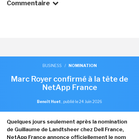
Commentaire
BUSINESS
/
NOMINATION
Marc Royer confirmé à la tête de
NetApp France
Benoît Huet
,
publié le 24 Juin 2026
Quelques jours seulement après la nomination
de Guillaume de Landtsheer chez Dell France,
NetApp France annonce officiellement le nom