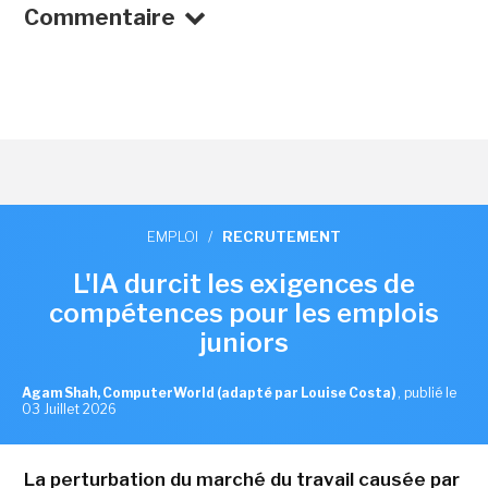
Commentaire
EMPLOI
/
RECRUTEMENT
L'IA durcit les exigences de
compétences pour les emplois
juniors
Agam Shah, ComputerWorld (adapté par Louise Costa)
,
publié le
03 Juillet 2026
La perturbation du marché du travail causée par