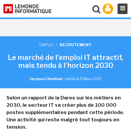
EMPLOI
/
RECRUTEMENT
Le marché de l'emploi IT attractif,
mais tendu à l'horizon 2030
Jacques Cheminat
,
publié le 11 Mars 2022
Selon un rapport de la Dares sur les métiers en
2030, le secteur IT va créer plus de 100 000
postes supplémentaires pendant cette période.
Une activité qui reste malgré tout toujours en
tension.