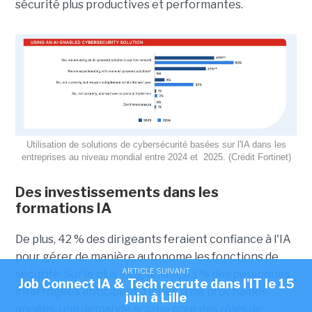
sécurité plus productives et performantes.
Utilisation de solutions de cybersécurité basées sur l'IA dans les
entreprises au niveau mondial entre 2024 et 2025. (Crédit Fortinet)
Des investissements dans les
formations IA
De plus, 42 % des dirigeants feraient confiance à l'IA
pour gérer de manière autonome les fonctions de
ARTICLE SUIVANT
sécurité. Sur le plus long terme, 63 % des personnes
Job Connect IA & Tech recrute dans l'IT le 15
interrogées anticipent d’ici les trois prochaines
juin à Lille
années, une demande accrue pour des rôles de