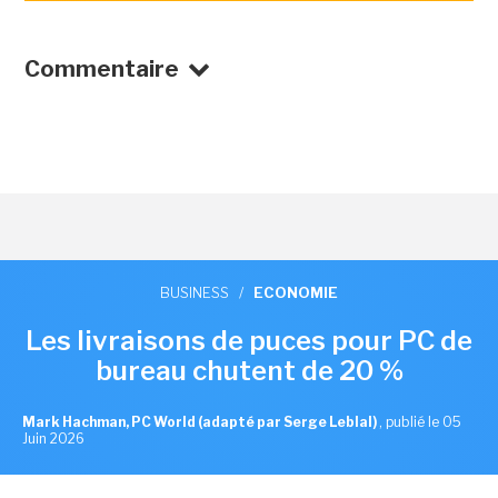
Commentaire
BUSINESS
/
ECONOMIE
Les livraisons de puces pour PC de
bureau chutent de 20 %
Mark Hachman, PC World (adapté par Serge Leblal)
,
publié le 05
Juin 2026