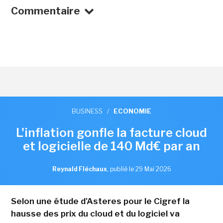
Commentaire
BUSINESS
/
ECONOMIE
L'inflation gonfle la facture cloud
et logicielle de 140 Md€ par an
Reynald Fléchaux
,
publié le 29 Mai 2026
Selon une étude d'Asteres pour le Cigref la
hausse des prix du cloud et du logiciel va