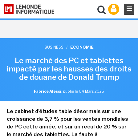
BUSINESS
/
ECONOMIE
Le marché des PC et tablettes
impacté par les hausses des droits
de douane de Donald Trump
Fabrice Alessi
,
publié le 04 Mars 2025
Le cabinet d'études table désormais sur une
croissance de 3,7 % pour les ventes mondiales
de PC cette année, et sur un recul de 20 % sur
le marché des tablettes. La faute à