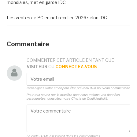
mondiales, met en garde IDC
Les ventes de PC en net recul en 2026 selon IDC
Commentaire
COMMENTER CET ARTICLE EN TANT QUE
VISITEUR
OU
CONNECTEZ-VOUS
Renseignez votre email pour être prévenu d'un nouveau commentaire
Pour tout savoir sur la manière dont nous traitons vos données
personnelles, consultez notre
Charte de Confidentialité.
Le code HTML est interdit dans les commentaires