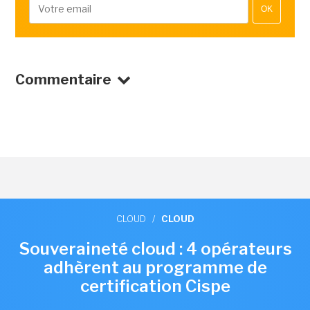
OK
Commentaire
CLOUD
/
CLOUD
Souveraineté cloud : 4 opérateurs
adhèrent au programme de
certification Cispe