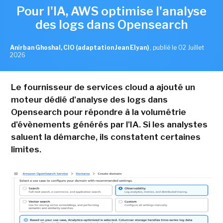
Pour l'IA, AWS optimise l'analyse
des logs dans Opensearch
Anirban Ghoshal, CIO (adaptation Jean Elyan)
,
publié le 02 Juillet
2026
Le fournisseur de services cloud a ajouté un
moteur dédié d'analyse des logs dans
Opensearch pour répondre à la volumétrie
d'évènements générés par l'IA. Si les analystes
saluent la démarche, ils constatent certaines
limites.