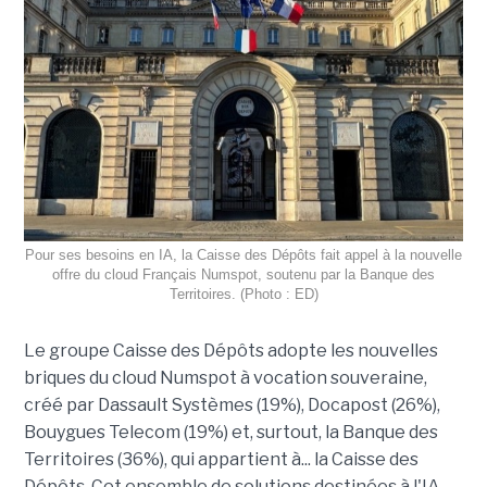
Pour ses besoins en IA, la Caisse des Dépôts fait appel à la nouvelle
offre du cloud Français Numspot, soutenu par la Banque des
Territoires. (Photo : ED)
Le groupe Caisse des Dépôts adopte les nouvelles
briques du cloud Numspot à vocation souveraine,
créé par Dassault Systèmes (19%), Docapost (26%),
Bouygues Telecom (19%) et, surtout, la Banque des
Territoires (36%), qui appartient à... la Caisse des
Dépôts. Cet ensemble de solutions destinées à l'IA