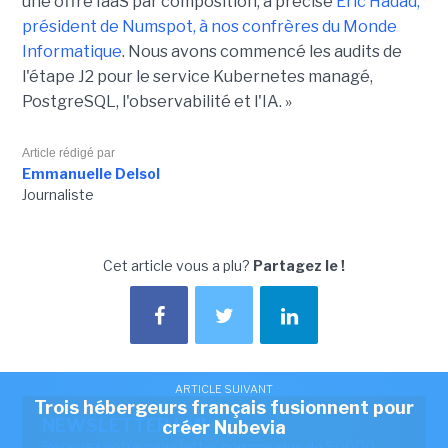
une offre IaaS par composition, a précisé
Éric Hadad,
président de Numspot, à nos confrères du Monde
Informatique
. Nous avons commencé les audits de
l'étape J2 pour le service Kubernetes managé,
PostgreSQL, l'observabilité et l'IA. »
Article rédigé par
Emmanuelle Delsol
Journaliste
Cet article vous a plu?
Partagez le !
ARTICLE SUIVANT
Trois hébergeurs français fusionnent pour
NEWSLETTER LMI
créer Nubevia
Recevez notre newsletter comme plus de 50000