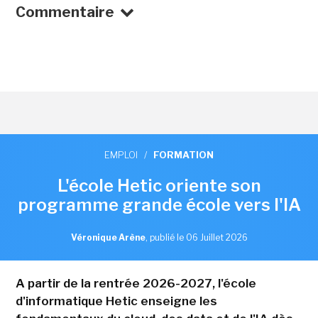
Commentaire
EMPLOI
/
FORMATION
L'école Hetic oriente son
programme grande école vers l'IA
Véronique Arène
,
publié le 06 Juillet 2026
A partir de la rentrée 2026-2027, l'école
d'informatique Hetic enseigne les