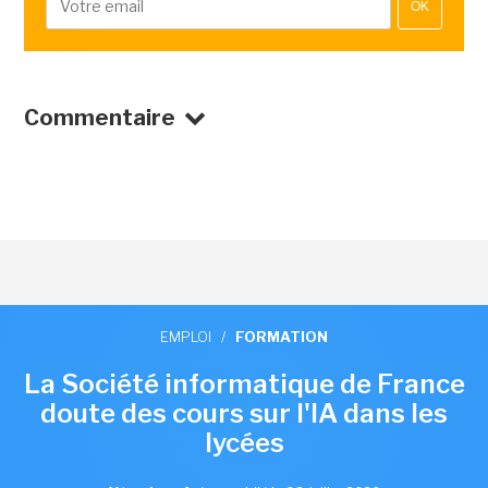
OK
Commentaire
EMPLOI
/
FORMATION
La Société informatique de France
doute des cours sur l'IA dans les
lycées