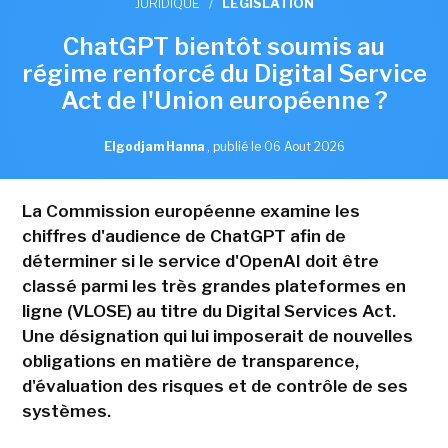
JURIDIQUE
/
LÉGISLATION
ChatGPT bientôt soumis au
régime renforcé du Digital Service
Act de l'Union européenne ?
Elgodjam Hanna
,
publié le 06 Aout 2026
La Commission européenne examine les
chiffres d'audience de ChatGPT afin de
déterminer si le service d'OpenAI doit être
classé parmi les très grandes plateformes en
ligne (VLOSE) au titre du Digital Services Act.
Une désignation qui lui imposerait de nouvelles
obligations en matière de transparence,
d'évaluation des risques et de contrôle de ses
systèmes.