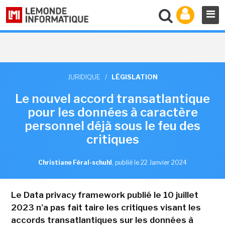
JURIDIQUE
/
LÉGISLATION
Le nouvel accord transatlantique
pour les données à caractère
personnel déjà sous le feu des
critiques
Christiane Féral-schuhl
,
publié le 22 Janvier 2024
Le Data privacy framework publié le 10 juillet
2023 n'a pas fait taire les critiques visant les
accords transatlantiques sur les données à