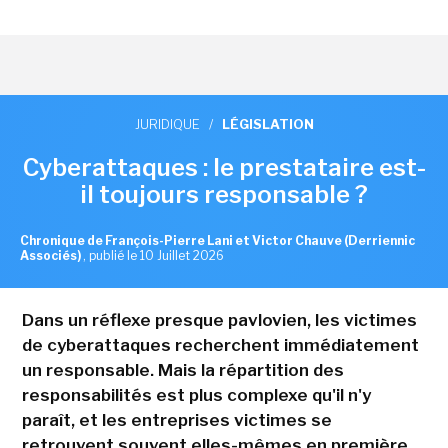
JURIDIQUE
/
LÉGISLATION
Cyberattaques : le prestataire est-
il toujours responsable ?
Chronique de François-Pierre Lani et Victor Chauve (Derriennic
Associés)
,
publié le 10 Juillet 2026
Dans un réflexe presque pavlovien, les victimes
de cyberattaques recherchent immédiatement
un responsable. Mais la répartition des
responsabilités est plus complexe qu'il n'y
paraît, et les entreprises victimes se
retrouvent souvent elles-mêmes en première