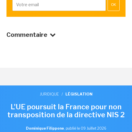
OK
Commentaire
JURIDIQUE
/
LÉGISLATION
L'UE poursuit la France pour non
transposition de la directive NIS 2
Dominique Filippone
,
publié le 09 Juillet 2026