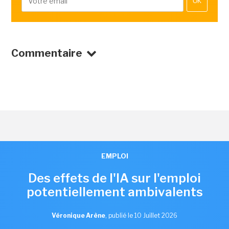
OK
Commentaire
EMPLOI
Des effets de l'IA sur l'emploi
potentiellement ambivalents
Véronique Arène
,
publié le 10 Juillet 2026