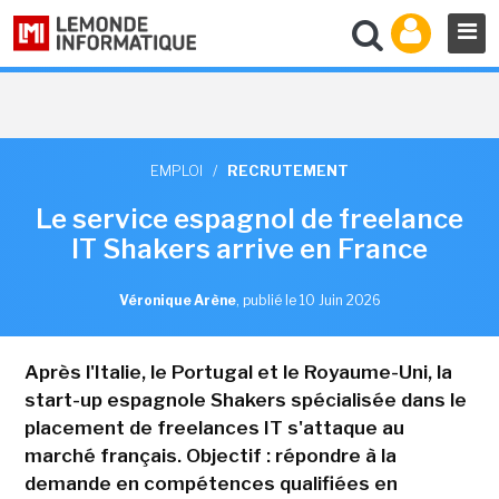
EMPLOI
/
RECRUTEMENT
Le service espagnol de freelance
IT Shakers arrive en France
Véronique Arène
,
publié le 10 Juin 2026
Après l'Italie, le Portugal et le Royaume-Uni, la
start-up espagnole Shakers spécialisée dans le
placement de freelances IT s'attaque au
marché français. Objectif : répondre à la
demande en compétences qualifiées en