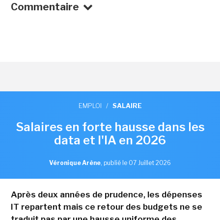
Commentaire
EMPLOI
/
SALAIRE
Salaires en forte hausse dans les
data et l'IA en 2026
Véronique Arène
,
publié le 07 Juillet 2026
Après deux années de prudence, les dépenses
IT repartent mais ce retour des budgets ne se
traduit pas par une hausse uniforme des