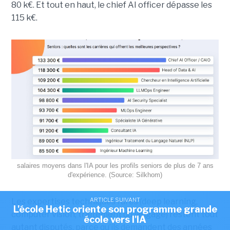
80 k€. Et tout en haut, le chief AI officer dépasse les
115 k€.
salaires moyens dans l'IA pour les profils seniors de plus de 7 ans
d'expérience. (Source: Silkhom)
ARTICLE SUIVANT
Les expertises techniques rares (deep learning,
L'école Hetic oriente son programme grande
computer vision, traitement du langage) restent tout
école vers l'IA
autant disputés, parce qu’ils demandent des années