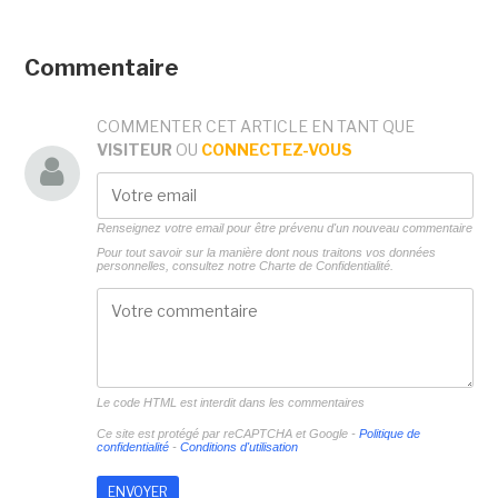
Commentaire
COMMENTER CET ARTICLE EN TANT QUE
VISITEUR
OU
CONNECTEZ-VOUS
Renseignez votre email pour être prévenu d'un nouveau commentaire
Pour tout savoir sur la manière dont nous traitons vos données
personnelles, consultez notre
Charte de Confidentialité.
Le code HTML est interdit dans les commentaires
Ce site est protégé par reCAPTCHA et Google -
Politique de
confidentialité
-
Conditions d'utilisation