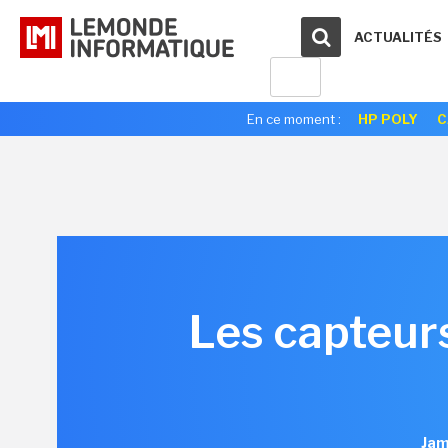
ACTUALITÉS
En ce moment :
HP POLY
C
Les capteur
Jam