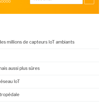
 50000
des millions de capteurs IoT ambiants
mais aussi plus sûres
éseau IoT
étropédale