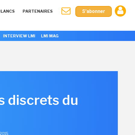
S'abonner
BLANCS
PARTENAIRES
INTERVIEW LMI
LMI MAG
 discrets du
 2015