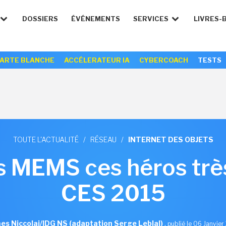
DOSSIERS
ÉVÉNEMENTS
SERVICES
LIVRES-
ARTE BLANCHE
ACCÉLERATEUR IA
CYBERCOACH
TESTS
TOUTE L'ACTUALITÉ
/
RÉSEAU
/
INTERNET DES OBJETS
s MEMS ces héros très
CES 2015
es Niccolai/IDG NS (adaptation Serge Leblal)
,
publié le 06 Janvier