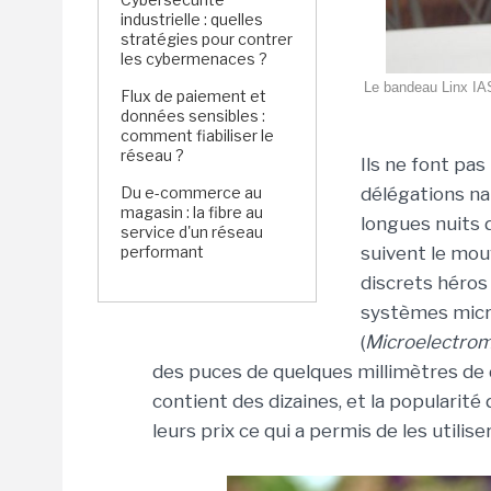
industrielle : quelles
stratégies pour contrer
les cybermenaces ?
Le bandeau Linx IAS
Flux de paiement et
données sensibles :
comment fiabiliser le
réseau ?
Ils ne font pas
Du e-commerce au
délégations na
magasin : la fibre au
longues nuits 
service d'un réseau
performant
suivent le mouv
discrets héros
systèmes mic
(
Microelectrom
des puces de quelques millimètres d
contient des dizaines, et la popularité
leurs prix ce qui a permis de les utilis