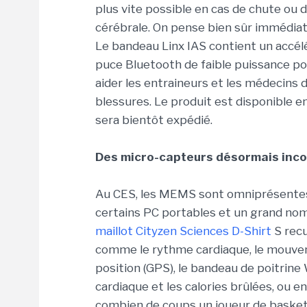
plus vite possible en cas de chute ou 
cérébrale. On pense bien sûr immédiat
Le bandeau Linx IAS contient un accél
puce Bluetooth de faible puissance po
aider les entraineurs et les médecins d
blessures. Le produit est disponible 
sera bientôt expédié.
Des micro-capteurs désormais inc
Au CES, les MEMS sont omniprésentes
certains PC portables et un grand nom
maillot Cityzen Sciences D-Shirt
S recu
comme le rythme cardiaque, le mouveme
position (GPS), le bandeau de poitrine
cardiaque et les calories brûlées, ou e
combien de coups un joueur de basket-