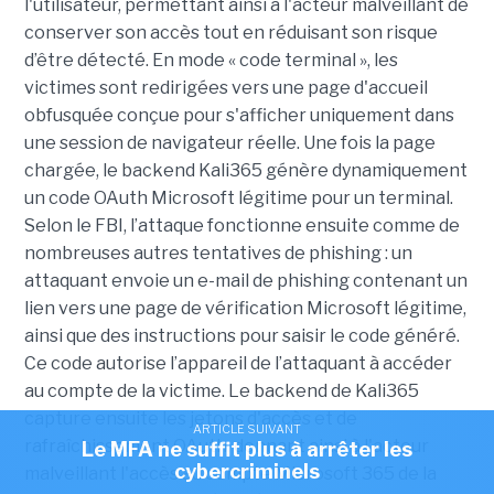
l'utilisateur, permettant ainsi à l'acteur malveillant de
conserver son accès tout en réduisant son risque
d’être détecté. En mode « code terminal », les
victimes sont redirigées vers une page d'accueil
obfusquée conçue pour s'afficher uniquement dans
une session de navigateur réelle. Une fois la page
chargée, le backend Kali365 génère dynamiquement
un code OAuth Microsoft légitime pour un terminal.
Selon le FBI, l’attaque fonctionne ensuite comme de
nombreuses autres tentatives de phishing : un
attaquant envoie un e-mail de phishing contenant un
lien vers une page de vérification Microsoft légitime,
ainsi que des instructions pour saisir le code généré.
Ce code autorise l’appareil de l’attaquant à accéder
au compte de la victime. Le backend de Kali365
capture ensuite les jetons d'accès et de
ARTICLE SUIVANT
rafraîchissement OAuth, donnant ainsi à l'acteur
Le MFA ne suffit plus à arrêter les
cybercriminels
malveillant l'accès au compte Microsoft 365 de la