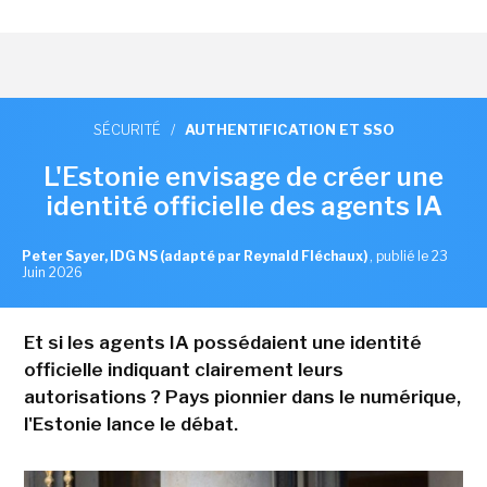
SÉCURITÉ
/
AUTHENTIFICATION ET SSO
L'Estonie envisage de créer une
identité officielle des agents IA
Peter Sayer, IDG NS (adapté par Reynald Fléchaux)
,
publié le 23
Juin 2026
Et si les agents IA possédaient une identité
officielle indiquant clairement leurs
autorisations ? Pays pionnier dans le numérique,
l'Estonie lance le débat.