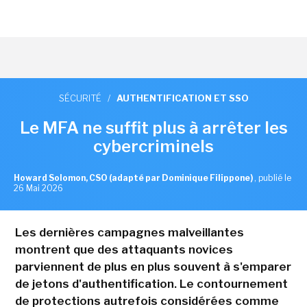
SÉCURITÉ
/
AUTHENTIFICATION ET SSO
Le MFA ne suffit plus à arrêter les
cybercriminels
Howard Solomon, CSO (adapté par Dominique Filippone)
,
publié le
26 Mai 2026
Les dernières campagnes malveillantes
montrent que des attaquants novices
parviennent de plus en plus souvent à s'emparer
de jetons d'authentification. Le contournement
de protections autrefois considérées comme