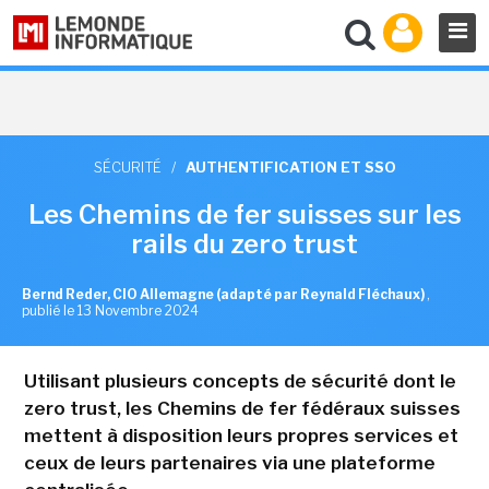
SÉCURITÉ
/
AUTHENTIFICATION ET SSO
Les Chemins de fer suisses sur les
rails du zero trust
Bernd Reder, CIO Allemagne (adapté par Reynald Fléchaux)
,
publié le 13 Novembre 2024
Utilisant plusieurs concepts de sécurité dont le
zero trust, les Chemins de fer fédéraux suisses
mettent à disposition leurs propres services et
ceux de leurs partenaires via une plateforme