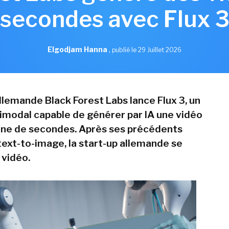
secondes avec Flux 
Elgodjam Hanna
,
publié le 29 Juillet 2026
llemande Black Forest Labs lance Flux 3, un
modal capable de générer par IA une vidéo
ine de secondes. Après ses précédents
ext-to-image, la start-up allemande se
 vidéo.