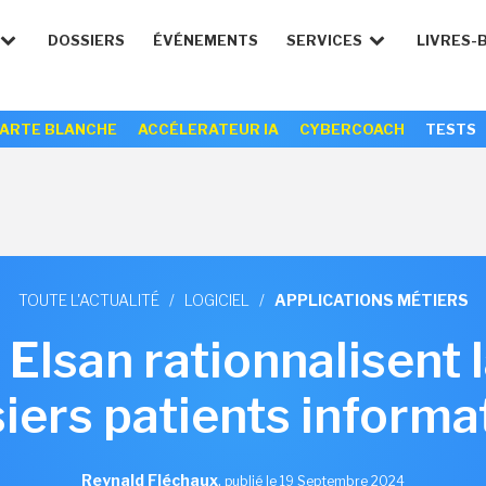
DOSSIERS
ÉVÉNEMENTS
SERVICES
LIVRES-
ARTE BLANCHE
ACCÉLERATEUR IA
CYBERCOACH
TESTS
TOUTE L'ACTUALITÉ
/
LOGICIEL
/
APPLICATIONS MÉTIERS
 Elsan rationnalisent 
iers patients informa
Reynald Fléchaux
,
publié le 19 Septembre 2024