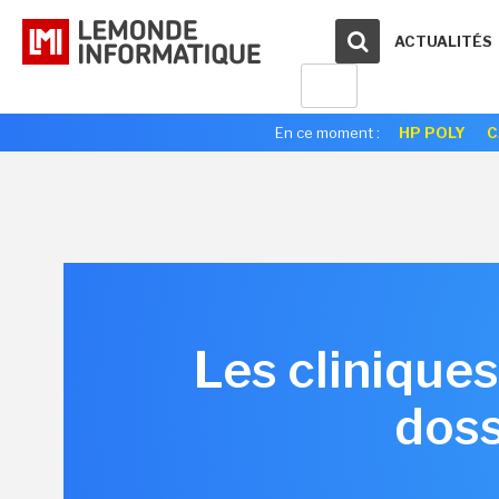
ACTUALITÉS
En ce moment :
HP POLY
C
Les cliniques
doss