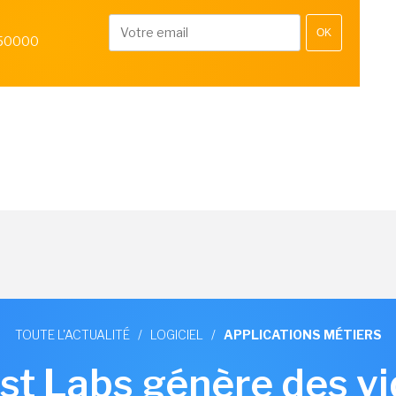
OK
 50000
TOUTE L'ACTUALITÉ
/
LOGICIEL
/
APPLICATIONS MÉTIERS
st Labs génère des v