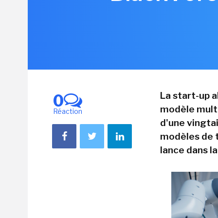
La start-up a
0
modèle multi
Réaction
d'une vingta
modèles de t
lance dans la