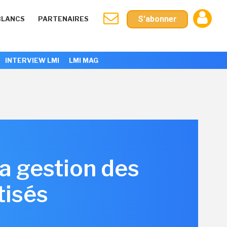
S'abonner
BLANCS
PARTENAIRES
INTERVIEW LMI
LMI MAG
la gestion des
tisés