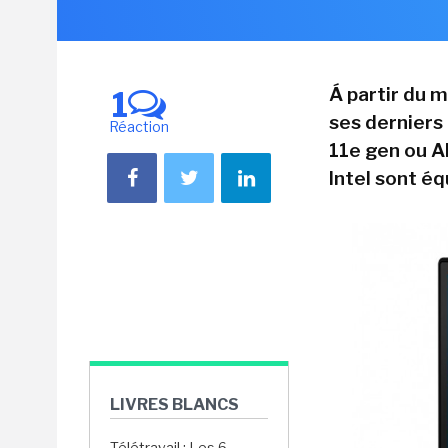
Á partir du 
1
ses derniers
Réaction
11e gen ou A
Intel sont é
LIVRES BLANCS
Télétravail : Les 6