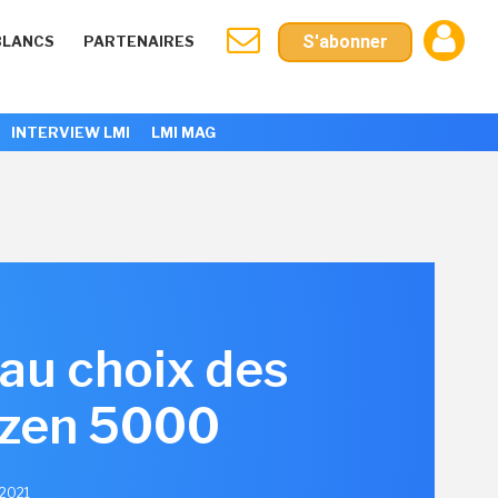
S'abonner
BLANCS
PARTENAIRES
INTERVIEW LMI
LMI MAG
au choix des
yzen 5000
 2021