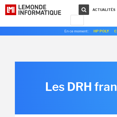
ACTUALITÉS
En ce moment :
HP POLY
C
Les DRH franç