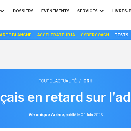
DOSSIERS
ÉVÉNEMENTS
SERVICES
LIVRES-
ARTE BLANCHE
ACCÉLERATEUR IA
CYBERCOACH
TESTS
TOUTE L'ACTUALITÉ
/
GRH
ais en retard sur l'ad
Véronique Arène
,
publié le 04 Juin 2026