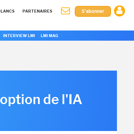
S'abonner
BLANCS
PARTENAIRES
INTERVIEW LMI
LMI MAG
option de l'IA