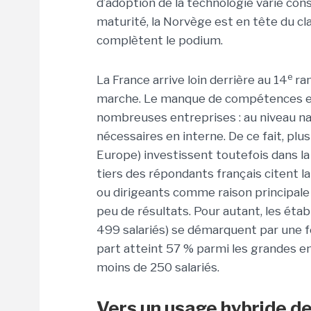
d’adoption de la technologie varie con
maturité, la Norvège est en tête du c
complètent le podium.
e
La France arrive loin derrière au 14
ran
marche. Le manque de compétences et 
nombreuses entreprises : au niveau n
nécessaires en interne. De ce fait, plu
Europe) investissent toutefois dans la
tiers des répondants français citent l
ou dirigeants comme raison principale
peu de résultats. Pour autant, les étab
499 salariés) se démarquent par une fo
part atteint 57 % parmi les grandes e
moins de 250 salariés.
Vers un usage hybride de