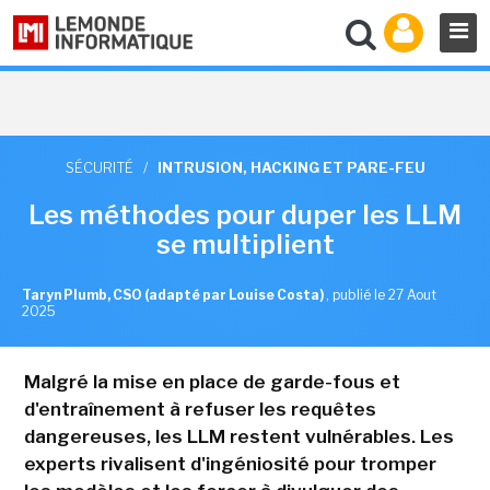
SÉCURITÉ
/
INTRUSION, HACKING ET PARE-FEU
Les méthodes pour duper les LLM
se multiplient
Taryn Plumb, CSO (adapté par Louise Costa)
,
publié le 27 Aout
2025
Malgré la mise en place de garde-fous et
d'entraînement à refuser les requêtes
dangereuses, les LLM restent vulnérables. Les
experts rivalisent d'ingéniosité pour tromper