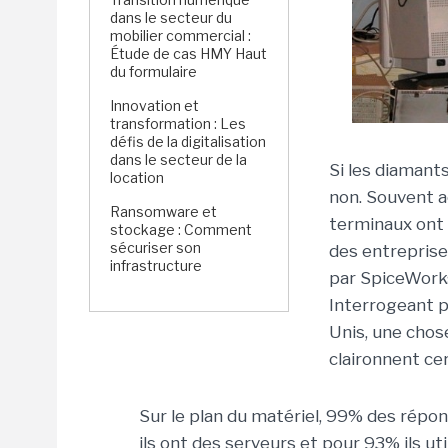
dans le secteur du
mobilier commercial :
Étude de cas HMY Haut
du formulaire
Innovation et
transformation : Les
défis de la digitalisation
dans le secteur de la
Si les diamant
location
non. Souvent 
Ransomware et
terminaux ont 
stockage : Comment
sécuriser son
des entrepris
infrastructure
par SpiceWorks,
Interrogeant 
Unis, une chos
claironnent cer
Sur le plan du matériel, 99% des rép
ils ont des serveurs et pour 93% ils uti