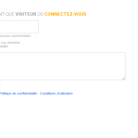
NT QUE
VISITEUR
OU
CONNECTEZ-VOUS
 nouveau commentaire
ns vos données
ialité.
s
Politique de confidentialité
-
Conditions d'utilisation