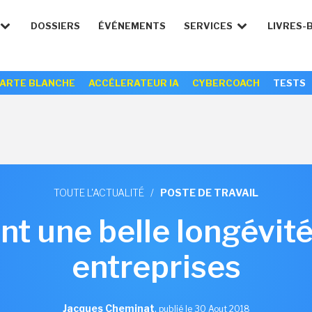
DOSSIERS
ÉVÉNEMENTS
SERVICES
LIVRES-
ARTE BLANCHE
ACCÉLERATEUR IA
CYBERCOACH
TESTS
TOUTE L'ACTUALITÉ
/
POSTE DE TRAVAIL
nt une belle longévité
entreprises
Jacques Cheminat
,
publié le 30 Aout 2018