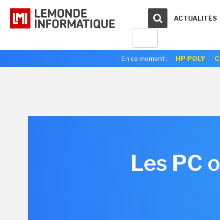
ACTUALITÉS
En ce moment :
HP POLY
C
Les PC o