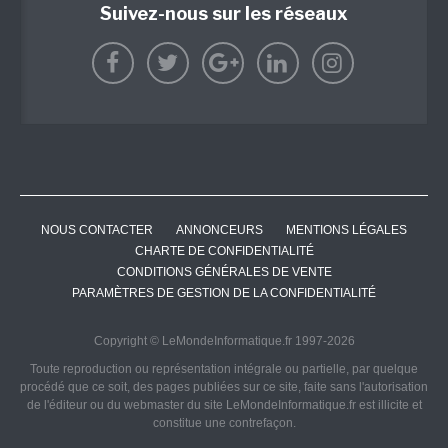
Suivez-nous sur les réseaux
NOUS CONTACTER
ANNONCEURS
MENTIONS LÉGALES
CHARTE DE CONFIDENTIALITÉ
CONDITIONS GÉNÉRALES DE VENTE
PARAMÈTRES DE GESTION DE LA CONFIDENTIALITÉ
Copyright © LeMondeInformatique.fr 1997-2026
Toute reproduction ou représentation intégrale ou partielle, par quelque
procédé que ce soit, des pages publiées sur ce site, faite sans l'autorisation
de l'éditeur ou du webmaster du site LeMondeInformatique.fr est illicite et
constitue une contrefaçon.