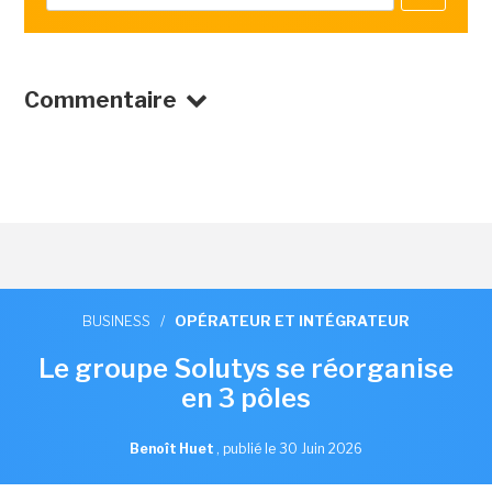
Commentaire
BUSINESS
/
OPÉRATEUR ET INTÉGRATEUR
Le groupe Solutys se réorganise
en 3 pôles
Benoît Huet
,
publié le 30 Juin 2026