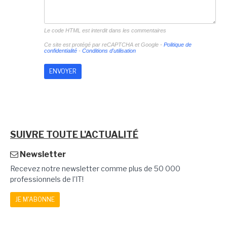
Le code HTML est interdit dans les commentaires
Ce site est protégé par reCAPTCHA et Google -
Politique de
confidentialité
-
Conditions d'utilisation
SUIVRE TOUTE L'ACTUALITÉ
Newsletter
Recevez notre newsletter comme plus de 50 000
professionnels de l'IT!
JE M'ABONNE