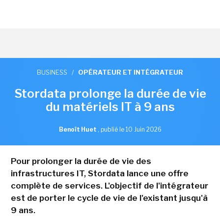
BUSINESS
/
OPÉRATEUR ET INTÉGRATEUR
Stordata prolonge la durée de vie
du matériels IT à 9 ans
Benoît Huet
,
publié le 10 Juin 2026
Pour prolonger la durée de vie des
infrastructures IT, Stordata lance une offre
complète de services. L'objectif de l'intégrateur
est de porter le cycle de vie de l'existant jusqu'à
9 ans.