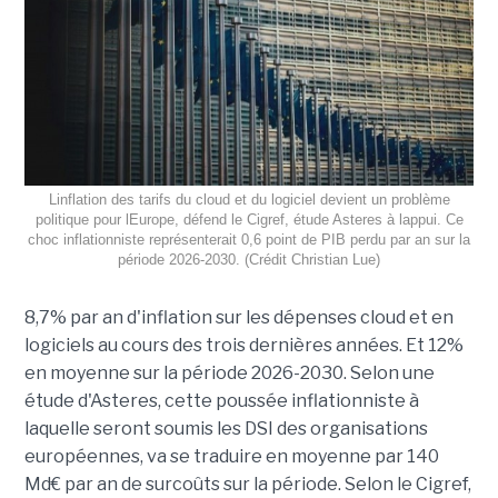
Linflation des tarifs du cloud et du logiciel devient un problème
politique pour lEurope, défend le Cigref, étude Asteres à lappui. Ce
choc inflationniste représenterait 0,6 point de PIB perdu par an sur la
période 2026-2030. (Crédit Christian Lue)
8,7% par an d'inflation sur les dépenses cloud et en
logiciels au cours des trois dernières années. Et 12%
en moyenne sur la période 2026-2030. Selon une
étude d'Asteres, cette poussée inflationniste à
laquelle seront soumis les DSI des organisations
européennes, va se traduire en moyenne par 140
Md€ par an de surcoûts sur la période. Selon le Cigref,