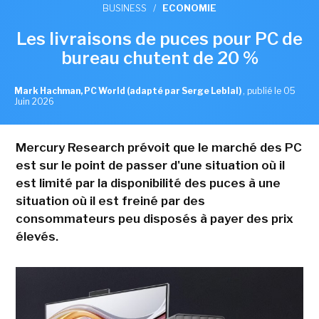
BUSINESS
/
ECONOMIE
Les livraisons de puces pour PC de
bureau chutent de 20 %
Mark Hachman, PC World (adapté par Serge Leblal)
,
publié le 05
Juin 2026
Mercury Research prévoit que le marché des PC
est sur le point de passer d'une situation où il
est limité par la disponibilité des puces à une
situation où il est freiné par des
consommateurs peu disposés à payer des prix
élevés.