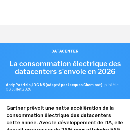
DATACENTER
La consommation électrique des
datacenters s'envole en 2026
Andy Patrizio, IDG NS (adapté par Jacques Cheminat)
,
publié le
08 Juillet 2026
Gartner prévoit une nette accélération de la
consommation électrique des datacenters
cette année. Avec le développement de l'IA, elle
devrait progresser de 26% pour atteindre 565