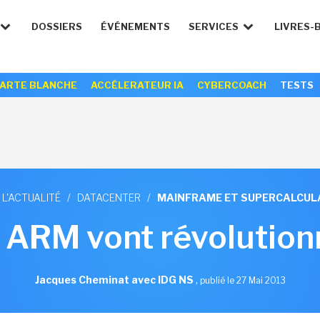
DOSSIERS
ÉVÉNEMENTS
SERVICES
LIVRES-
ARTE BLANCHE
ACCÉLERATEUR IA
CYBERCOACH
TESTS
 L'ACTUALITÉ
/
DATACENTER
/
MAINFRAME ET SUPERCALCUL
 ARM vont révolution
Jacques Cheminat avec IDG NS
,
publié le 27 Mai 2013