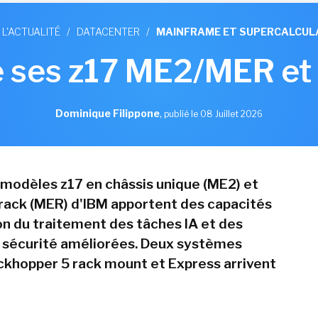
 L'ACTUALITÉ
/
DATACENTER
/
MAINFRAME ET SUPERCALCUL
 ses z17 ME2/MER et
Dominique Filippone
,
publié le 08 Juillet 2026
 modèles z17 en châssis unique (ME2) et
ack (MER) d'IBM apportent des capacités
on du traitement des tâches IA et des
 sécurité améliorées. Deux systèmes
khopper 5 rack mount et Express arrivent