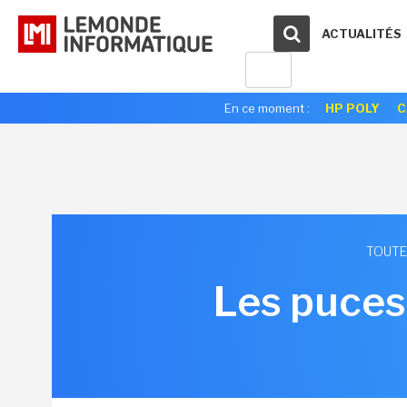
ACTUALITÉS
En ce moment :
HP POLY
C
TOUTE
Les puces