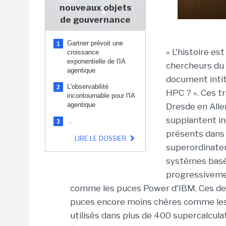
nouveaux objets
de gouvernance
Gartner prévoit une
1
« L'histoire es
croissance
exponentielle de l'IA
chercheurs du
agentique
document intit
L'observabilité
2
HPC ? ». Ces t
incontournable pour l'IA
agentique
Dresde en Alle
supplantent in
...
3
présents dans l
LIRE LE DOSSIER
superordinate
systèmes basés
progressiveme
comme les puces Power d'IBM. Ces der
puces encore moins chères comme les 
utilisés dans plus de 400 supercalcula