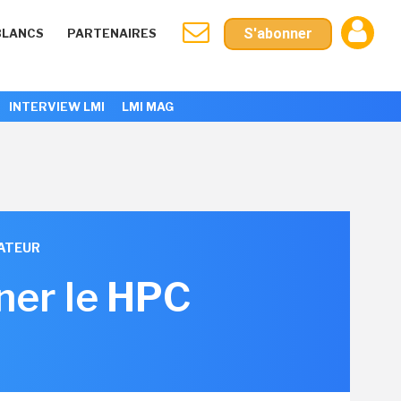
S'abonner
BLANCS
PARTENAIRES
INTERVIEW LMI
LMI MAG
ATEUR
ner le HPC