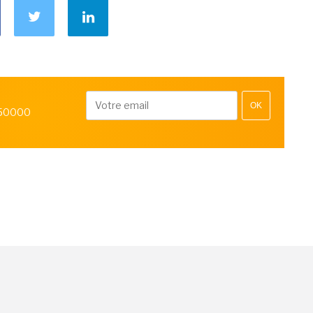
OK
 50000