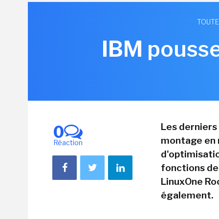
TOUTE
IBM pousse
Les derniers
0
montage en r
Réaction
d'optimisati
fonctions de
LinuxOne Roc
également.