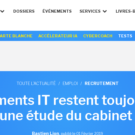
DOSSIERS
ÉVÉNEMENTS
SERVICES
LIVRES-
ARTE BLANCHE
ACCÉLERATEUR IA
CYBERCOACH
TESTS
TOUTE L'ACTUALITÉ
/
EMPLOI
/
RECRUTEMENT
ents IT restent toujou
 une étude du cabinet 
Bastien Lion
,
publié le 01 Février 2019