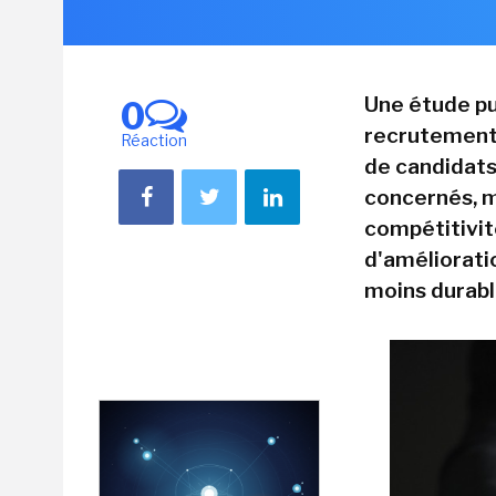
Une étude pub
0
recrutement d
Réaction
de candidats
concernés, m
compétitivité
d'amélioratio
moins durabl