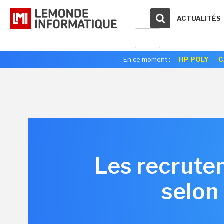
ACTUALITÉS
En ce moment :
HP POLY
C
Les recrutem
selon