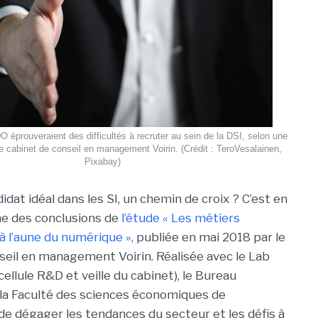
 éprouveraient des difficultés à recruter au sein de la DSI, selon une
le cabinet de conseil en management Voirin. (Crédit : TeroVesalainen,
Pixabay)
idat idéal dans les SI, un chemin de croix ? C’est en
une des conclusions de
l’étude « Les métiers
à l’aune du numérique »,
publiée en mai 2018 par le
seil en management Voirin. Réalisée avec le Lab
cellule R&D et veille du cabinet), le Bureau
 la Faculté des sciences économiques de
e dégager les tendances du secteur et les défis à