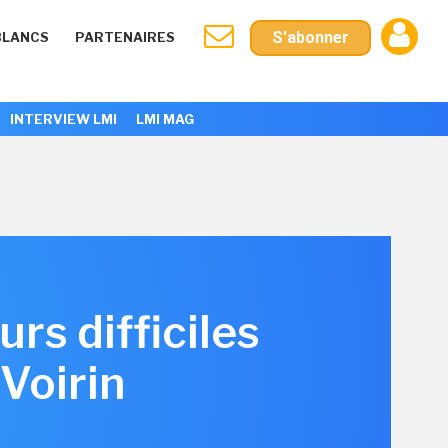
S'abonner
BLANCS
PARTENAIRES
INTERVIEW LMI
LMI MAG
rs difficiles
Voirin