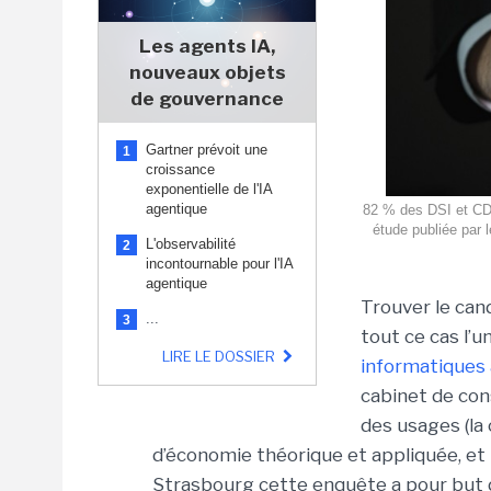
Les agents IA,
nouveaux objets
de gouvernance
Gartner prévoit une
1
croissance
exponentielle de l'IA
agentique
82 % des DSI et CDO
étude publiée par 
L'observabilité
2
incontournable pour l'IA
agentique
Trouver le cand
...
3
tout ce cas l’
LIRE LE DOSSIER
informatiques 
cabinet de con
des usages (la 
d’économie théorique et appliquée, et
Strasbourg cette enquête a pour but d