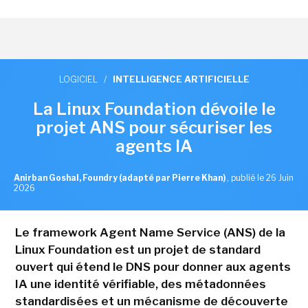
LOGICIEL
/
INTELLIGENCE ARTIFICIELLE
La Linux Foundation dévoile le
projet ANS pour sécuriser les
agents IA
Anirban Goshal, Foundry (adapté par Pierre Khan)
,
publié le 26 Juin
2026
Le framework Agent Name Service (ANS) de la
Linux Foundation est un projet de standard
ouvert qui étend le DNS pour donner aux agents
IA une identité vérifiable, des métadonnées
standardisées et un mécanisme de découverte