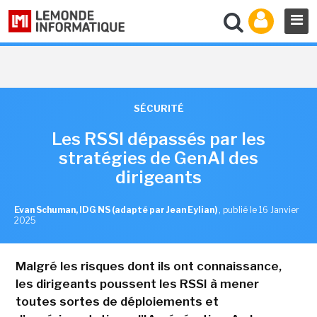
SÉCURITÉ
Les RSSI dépassés par les
stratégies de GenAI des
dirigeants
Evan Schuman, IDG NS (adapté par Jean Eylian)
,
publié le 16 Janvier
2025
Malgré les risques dont ils ont connaissance,
les dirigeants poussent les RSSI à mener
toutes sortes de déploiements et