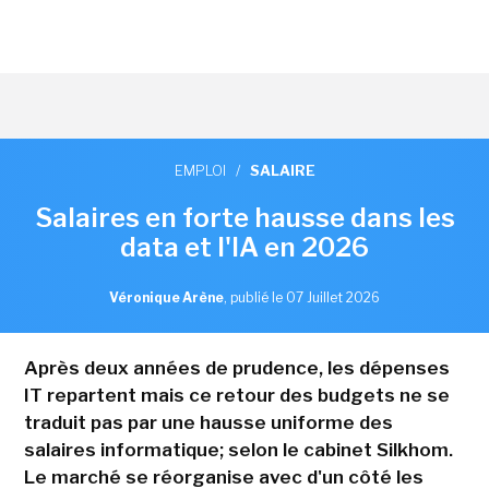
EMPLOI
/
SALAIRE
Salaires en forte hausse dans les
data et l'IA en 2026
Véronique Arène
,
publié le 07 Juillet 2026
Après deux années de prudence, les dépenses
IT repartent mais ce retour des budgets ne se
traduit pas par une hausse uniforme des
salaires informatique; selon le cabinet Silkhom.
Le marché se réorganise avec d'un côté les