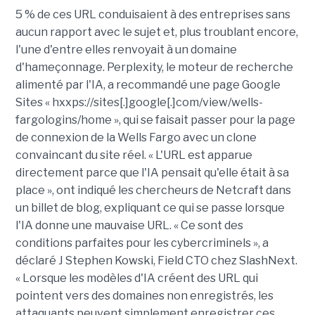
5 % de ces URL conduisaient à des entreprises sans
aucun rapport avec le sujet et, plus troublant encore,
l'une d'entre elles renvoyait à un domaine
d'hameçonnage. Perplexity, le moteur de recherche
alimenté par l'IA, a recommandé une page Google
Sites « hxxps://sites[.]google[.]com/view/wells-
fargologins/home », qui se faisait passer pour la page
de connexion de la Wells Fargo avec un clone
convaincant du site réel. « L'URL est apparue
directement parce que l'IA pensait qu'elle était à sa
place », ont indiqué les chercheurs de Netcraft dans
un billet de blog, expliquant ce qui se passe lorsque
l'IA donne une mauvaise URL. « Ce sont des
conditions parfaites pour les cybercriminels », a
déclaré J Stephen Kowski, Field CTO chez SlashNext.
« Lorsque les modèles d'IA créent des URL qui
pointent vers des domaines non enregistrés, les
attaquants peuvent simplement enregistrer ces