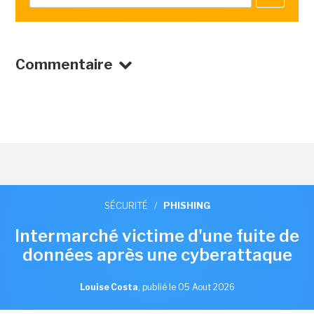
Commentaire
SÉCURITÉ
/
PHISHING
Intermarché victime d'une fuite de
données après une cyberattaque
Louise Costa
,
publié le 05 Aout 2026