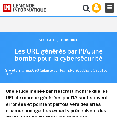
SÉCURITÉ
/
PHISHING
Les URL générés par l'IA, une
bombe pour la cybersécurité
Shweta Sharma, CSO (adapté par Jean Elyan)
,
publié le 09 Juillet
2025
Une étude menée par Netcraft montre que les
URL de marque générées par l'IA sont souvent
erronées et pointent parfois vers des sites
d'hameçonnage. Les experts préconisent des